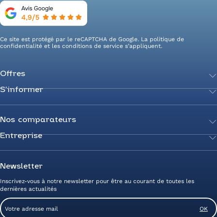
Ce site est protégé par le reCAPTCHA de Google. La
politique de
confidentialité
et les
conditions de service
s’appliquent.
Offres
S’informer
Achetez votre énergie
Transition énergétique
Actualités
Secteurs d’expertise
Guides de l’énergie
Nos comparateurs
Négociez votre contrat
Livres blancs
Entreprise
Comparateur Électricité
Optimisez vos taxes et compteurs
FAQ
Comparateur Gaz
Mix énergie
Nous rejoindre
Nos rédacteurs
Comparateur Électricité et Gaz
Efficacité énergétique
Devenez Partenaire
Newsletter
Prix de l’Électricité
Prime CEE et travaux de rénovation
Nos agences
Inscrivez-vous à notre newsletter pour être au courant de toutes les
Prix du Gaz
Photovoltaïque
Avis clients Alliance des Energies
dernières actualités
Energy Management
Contactez-nous
Email
Entreprise zéro carbone
Service client