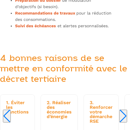
Préparation du dossier
de modulation
d’objectifs (si besoin).
Recommandations de travaux
pour la réduction
des consommations.
Suivi des échéances
et alertes personnalisées.
Obtenez une étude personnalisée
4 bonnes raisons de se
mettre en conformité avec le
décret tertiaire
1. Éviter
2. Réaliser
3.
les
des
Renforcer
sanctions
économies
votre
d’énergie
démarche
RSE