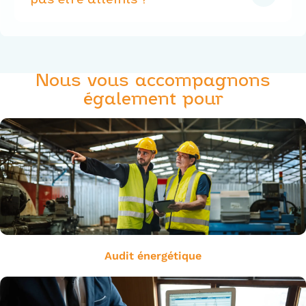
pas être atteints ?
Il est possible de demander une
modulation des
objectifs
si des
contraintes techniques
,
économiques
ou
patrimoniales
le justifient. Cette
demande doit être argumentée dans un dossier
technique.
Nous vous accompagnons
également pour
Audit énergétique