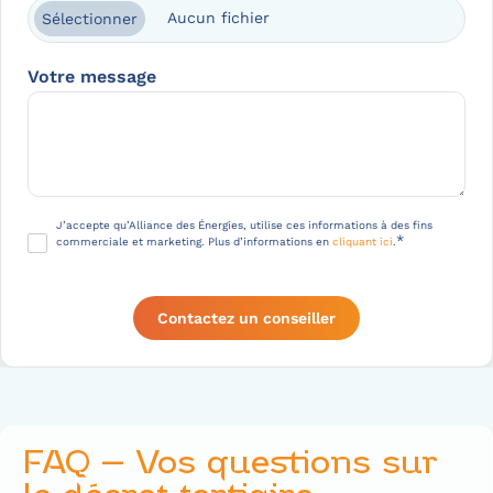
T
Aucun fichier
Sélectionner
a
p
Votre message
p
a
r
i
t
i
o
R
J’accepte qu’Alliance des Énergies, utilise ces informations à des fins
*
commerciale et marketing. Plus d’informations en
cliquant ici
.
n
G
P
D
*
FAQ
– Vos questions sur