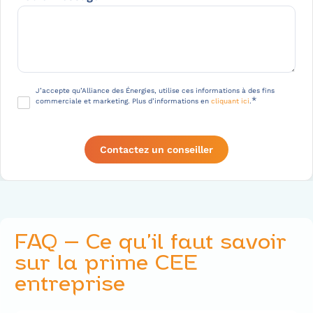
a
r
i
t
i
o
R
J’accepte qu’Alliance des Énergies, utilise ces informations à des fins
*
commerciale et marketing. Plus d’informations en
cliquant ici
.
n
G
P
D
*
FAQ – Ce qu’il faut savoir
sur la prime CEE
entreprise