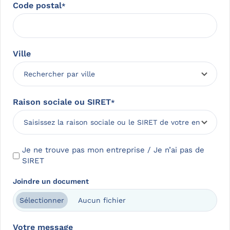
Code postal
*
Ville
Raison sociale ou SIRET
*
S
Je ne trouve pas mon entreprise / Je n’ai pas de
I
SIRET
R
Joindre un document
E
T
Aucun fichier
Sélectionner
a
p
Votre message
p