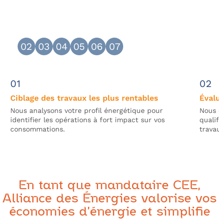
Obtenez les meilleurs
financements CEE avec PEP’S
01
02
03
04
05
06
07
Ciblage des travaux les plus rentables
Évalu
Nous analysons votre profil énergétique pour
Nous 
identifier les opérations à fort impact sur vos
quali
consommations.
trava
En tant que mandataire CEE,
Alliance des Énergies valorise vos
économies d’énergie et simplifie