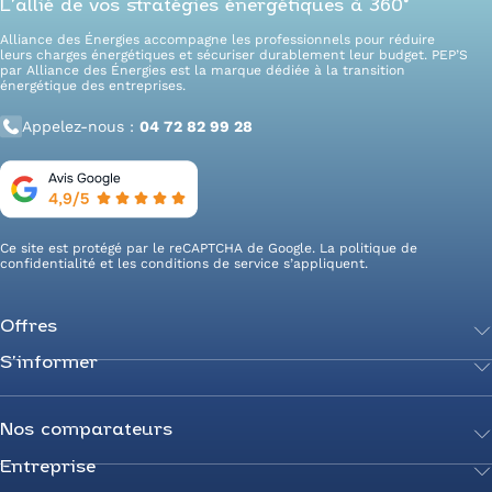
L’allié de vos stratégies énergétiques à 360°
Alliance des Énergies accompagne les professionnels pour réduire
leurs charges énergétiques et sécuriser durablement leur budget. PEP’S
par Alliance des Énergies est la marque dédiée à la transition
énergétique des entreprises.
Appelez-nous :
04 72 82 99 28
Ce site est protégé par le reCAPTCHA de Google. La
politique de
confidentialité
et les
conditions de service
s’appliquent.
Offres
S’informer
Achetez votre énergie
Transition énergétique
Actualités
Secteurs d’expertise
Guides de l’énergie
Nos comparateurs
Négociez votre contrat
Livres blancs
Entreprise
Comparateur Électricité
Optimisez vos taxes et compteurs
FAQ