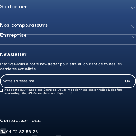
S’informer
Achetez votre énergie
Transition énergétique
Actualités
Secteurs d’expertise
Guides de l’énergie
Nos comparateurs
Négociez votre contrat
Livres blancs
Entreprise
Comparateur Électricité
Optimisez vos taxes et compteurs
FAQ
Comparateur Gaz
Mix énergie
Nous rejoindre
Nos rédacteurs
Comparateur Électricité et Gaz
Efficacité énergétique
Devenez Partenaire
Newsletter
Prix de l’Électricité
Prime CEE et travaux de rénovation
Nos agences
Inscrivez-vous à notre newsletter pour être au courant de toutes les
Prix du Gaz
Photovoltaïque
Avis clients Alliance des Energies
dernières actualités
Energy Management
Contactez-nous
Email
Entreprise zéro carbone
Service client
Consent
J’accepte qu’Alliance des Énergies, utilise mes données personnelles à des fins
marketing. Plus d’informations en
cliquant ici
.
Contactez-nous
04 72 82 99 28