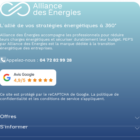
L’allié de vos stratégies énergétiques à 360°
Alliance des Énergies accompagne les professionnels pour réduire
leurs charges énergétiques et sécuriser durablement leur budget. PEP’S
par Alliance des Énergies est la marque dédiée à la transition
énergétique des entreprises.
Appelez-nous :
04 72 82 99 28
Ce site est protégé par le reCAPTCHA de Google. La
politique de
confidentialité
et les
conditions de service
s’appliquent.
Offres
S’informer
Achetez votre énergie
Transition énergétique
Actualités