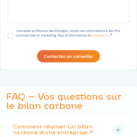
r
i
t
i
o
R
J’accepte qu’Alliance des Énergies, utilise ces informations à des fins
*
commerciale et marketing. Plus d’informations en
cliquant ici
.
n
G
P
D
*
FAQ
– Vos questions sur
le bilan carbone
Comment réaliser un bilan
carbone d’une entreprise ?