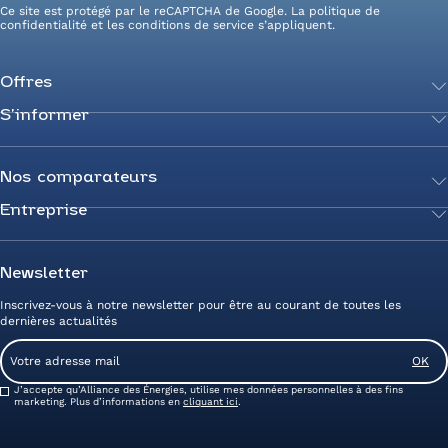
Ce site est protégé par le reCAPTCHA de Google. La
politique de
confidentialité
et les
conditions de service
s’appliquent.
Offres
S’informer
Achetez votre énergie
Transition énergétique
Actualités
Secteurs d’expertise
Guides de l’énergie
Nos comparateurs
Négociez votre contrat
Livres blancs
Entreprise
Comparateur Électricité
Optimisez vos taxes et compteurs
FAQ
Comparateur Gaz
Mix énergie
Nous rejoindre
Nos rédacteurs
Comparateur Électricité et Gaz
Efficacité énergétique
Devenez Partenaire
Newsletter
Prix de l’Électricité
Prime CEE et travaux de rénovation
Nos agences
Inscrivez-vous à notre newsletter pour être au courant de toutes les
Prix du Gaz
Photovoltaïque
Avis clients Alliance des Energies
dernières actualités
Energy Management
Contactez-nous
Email
Entreprise zéro carbone
Service client
Consent
J’accepte qu’Alliance des Énergies, utilise mes données personnelles à des fins
marketing. Plus d’informations en
cliquant ici
.