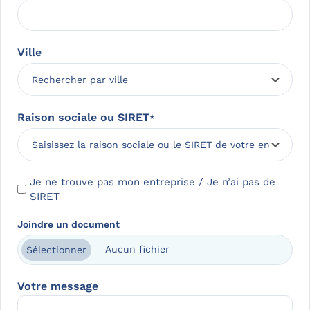
Ville
Raison sociale ou SIRET
*
S
Je ne trouve pas mon entreprise / Je n’ai pas de
I
SIRET
R
Joindre un document
E
T
Aucun fichier
Sélectionner
a
p
Votre message
p
a