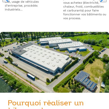
site, usage de véhicules
vous achetez (électricité,
d’entreprise, procédés
chaleur, froid, combustibles
industriels…
et carburants) pour faire
fonctionner vos bâtiments ou
vos process.
Pourquoi réaliser un