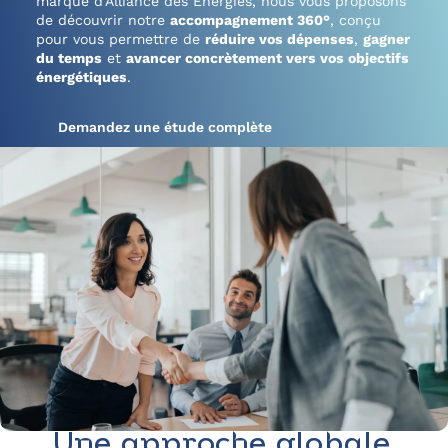
marque d’Alliance des Énergies, nous vous proposons
de découvrir notre
accompagnement 360°
, conçu
pour vous permettre de
réduire vos dépenses
,
gagner
du temps
et
avancer concrètement vers vos objectifs
énergétiques
.
Demandez une étude complète
Une approche globale,