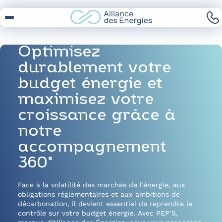
Skip
to
Content
Optimisez
durablement votre
budget énergie et
maximisez votre
croissance grâce à
notre
accompagnement
360°
Face à la volatilité des marchés de l’énergie, aux
obligations réglementaires et aux ambitions de
décarbonation, il devient essentiel de reprendre le
contrôle sur votre budget énergie. Avec PEP’S,