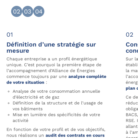
01
02
03
04
Définition d’une stratégie sur
Con
mesure
con
Chaque entreprise a un profil énergétique
Sur l
unique. C’est pourquoi la première étape de
établ
l’accompagnement d’Alliance de Énergies
la ma
commence toujours par une
analyse complète
l’acc
de votre situation
:
énerg
plan 
Analyse de votre consommation annuelle
d’électricité et de gaz
Ce de
Définition de la structure et de l’usage de
réduc
vos bâtiments
oblig
Mise en lumière des spécificités de votre
BACS,
activité
RSE. 
allan
En fonction de votre profil et de vos objectifs,
à l’a
nous réalisons un
audit des contrats en cours