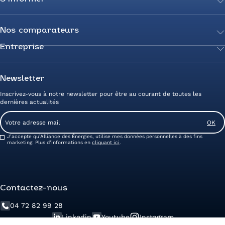
Achetez votre énergie
Transition énergétique
Actualités
Secteurs d’expertise
Guides de l’énergie
Nos comparateurs
Négociez votre contrat
Livres blancs
Entreprise
Comparateur Électricité
Optimisez vos taxes et compteurs
FAQ
Comparateur Gaz
Mix énergie
Nous rejoindre
Nos rédacteurs
Comparateur Électricité et Gaz
Efficacité énergétique
Devenez Partenaire
Newsletter
Prix de l’Électricité
Prime CEE et travaux de rénovation
Nos agences
Inscrivez-vous à notre newsletter pour être au courant de toutes les
Prix du Gaz
Photovoltaïque
Avis clients Alliance des Energies
dernières actualités
Energy Management
Contactez-nous
Email
Entreprise zéro carbone
Service client
Consent
J’accepte qu’Alliance des Énergies, utilise mes données personnelles à des fins
marketing. Plus d’informations en
cliquant ici
.
Contactez-nous
04 72 82 99 28
Linkedin
Youtube
Instagram