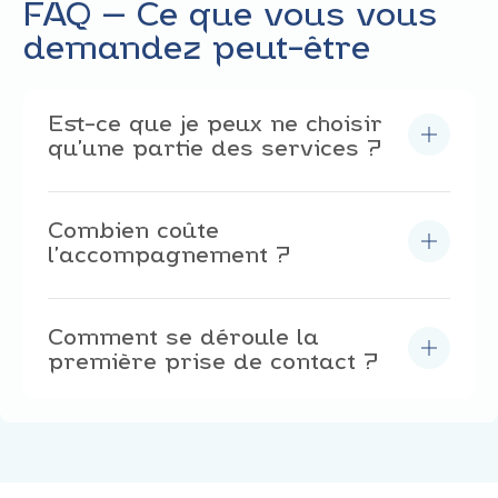
FAQ – Ce que vous vous
demandez peut-être
Est-ce que je peux ne choisir
qu’une partie des services ?
Oui
. Notre accompagnement est
modulable
: nous
adaptons notre intervention à vos besoins, sans
superflu.
Combien coûte
l’accompagnement ?
Le processus d’accompagnement débute par un
audit
de votre profil énergétique. Nous proposons
des modèles transparents et compétitifs, sans
Comment se déroule la
engagements.
première prise de contact ?
Un de nos
consultants
vous contacte pour faire un
premier état des lieux
. Cette phase est sans
engagement. Elle permet de cerner rapidement les
leviers d’économies potentiels
.