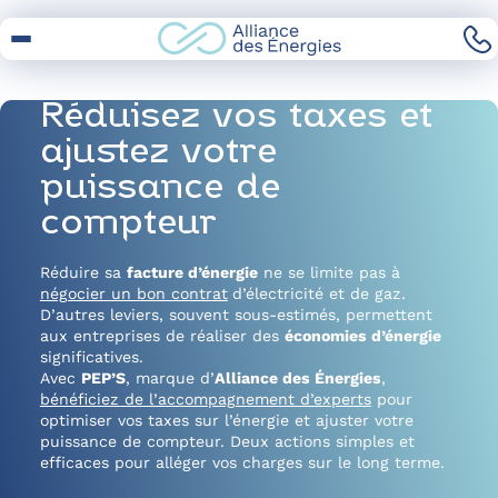
Skip
to
Content
Réduisez vos taxes et
ajustez votre
puissance de
compteur
Réduire sa
facture d’énergie
ne se limite pas à
négocier un bon contrat
d’électricité et de gaz.
D’autres leviers, souvent sous-estimés, permettent
aux entreprises de réaliser des
économies d’énergie
significatives.
Avec
PEP’S
, marque d’
Alliance des Énergies
,
bénéficiez de l’accompagnement d’experts
pour
optimiser vos taxes sur l’énergie et ajuster votre
puissance de compteur. Deux actions simples et
efficaces pour alléger vos charges sur le long terme.