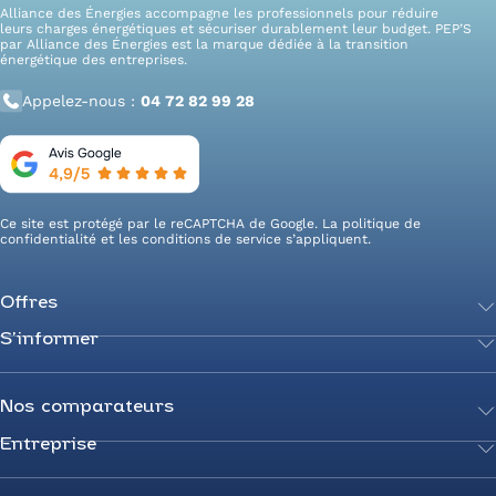
Alliance des Énergies accompagne les professionnels pour réduire
leurs charges énergétiques et sécuriser durablement leur budget. PEP’S
par Alliance des Énergies est la marque dédiée à la transition
énergétique des entreprises.
Appelez-nous :
04 72 82 99 28
Ce site est protégé par le reCAPTCHA de Google. La
politique de
confidentialité
et les
conditions de service
s’appliquent.
Offres
S’informer
Achetez votre énergie
Transition énergétique
Actualités
Secteurs d’expertise
Guides de l’énergie
Nos comparateurs
Négociez votre contrat
Livres blancs
Entreprise
Comparateur Électricité
Optimisez vos taxes et compteurs
FAQ
Comparateur Gaz
Mix énergie
Nous rejoindre
Nos rédacteurs