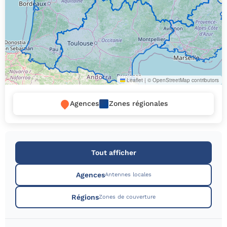
Leaflet
|
© OpenStreetMap contributors
Agences
Zones régionales
Tout afficher
Agences
Antennes locales
Régions
Zones de couverture