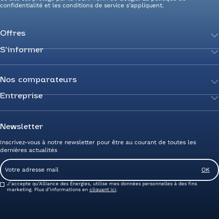
confidentialité
et les
conditions de service
s’appliquent.
Offres
S’informer
Achetez votre énergie
Transition énergétique
Actualités
Secteurs d’expertise
Guides de l’énergie
Nos comparateurs
Négociez votre contrat
Livres blancs
Entreprise
Comparateur Électricité
Optimisez vos taxes et compteurs
FAQ
Comparateur Gaz
Mix énergie
Nous rejoindre
Nos rédacteurs
Comparateur Électricité et Gaz
Efficacité énergétique
Devenez Partenaire
Newsletter
Prix de l’Électricité
Prime CEE et travaux de rénovation
Nos agences
Inscrivez-vous à notre newsletter pour être au courant de toutes les
Prix du Gaz
Photovoltaïque
Avis clients Alliance des Energies
dernières actualités
Energy Management
Contactez-nous
Email
Entreprise zéro carbone
Service client
Consent
J’accepte qu’Alliance des Énergies, utilise mes données personnelles à des fins
marketing. Plus d’informations en
cliquant ici
.