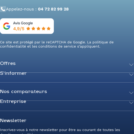
Appelez-nous :
04 72 82 99 28
Ce site est protégé par le reCAPTCHA de Google. La
politique de
confidentialité
et les
conditions de service
s’appliquent.
Offres
S’informer
Achetez votre énergie
Transition énergétique
Actualités
Secteurs d’expertise
Guides de l’énergie
Nos comparateurs
Négociez votre contrat
Livres blancs
Entreprise
Comparateur Électricité
Optimisez vos taxes et compteurs
FAQ
Comparateur Gaz
Mix énergie
Nous rejoindre
Nos rédacteurs
Comparateur Électricité et Gaz
Efficacité énergétique
Devenez Partenaire
Newsletter
Prix de l’Électricité
Prime CEE et travaux de rénovation
Nos agences
Inscrivez-vous à notre newsletter pour être au courant de toutes les
Prix du Gaz
Photovoltaïque