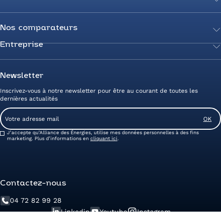
Transition énergétique
Actualités
Secteurs d’expertise
Guides de l’énergie
Nos comparateurs
Négociez votre contrat
Livres blancs
Entreprise
Comparateur Électricité
Optimisez vos taxes et compteurs
FAQ
Comparateur Gaz
Mix énergie
Nous rejoindre
Nos rédacteurs
Comparateur Électricité et Gaz
Efficacité énergétique
Devenez Partenaire
Newsletter
Prix de l’Électricité
Prime CEE et travaux de rénovation
Nos agences
Inscrivez-vous à notre newsletter pour être au courant de toutes les
Prix du Gaz
Photovoltaïque
Avis clients Alliance des Energies
dernières actualités
Energy Management
Contactez-nous
Email
Entreprise zéro carbone
Service client
Consent
J’accepte qu’Alliance des Énergies, utilise mes données personnelles à des fins
marketing. Plus d’informations en
cliquant ici
.
Contactez-nous
04 72 82 99 28
Linkedin
Youtube
Instagram