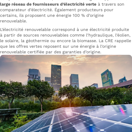
large réseau de fournisseurs d’électricité verte
à travers son
comparateur d’électricité. Également producteurs pour
certains, ils proposent une énergie 100 % d’origine
renouvelable.
L’électricité renouvelable correspond à une électricité produite
à partir de sources renouvelables comme l’hydraulique, l’éolien,
le solaire, la géothermie ou encore la biomasse. La CRE rappelle
que les offres vertes reposent sur une énergie à l’origine
renouvelable certifiée par des garanties d’origine.