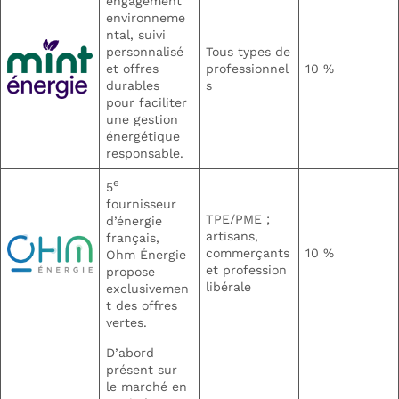
engagement
environneme
ntal, suivi
personnalisé
Tous types de
et offres
professionnel
10 %
durables
s
pour faciliter
une gestion
énergétique
responsable.
e
5
fournisseur
TPE/PME ;
d’énergie
artisans,
français,
commerçants
10 %
Ohm Énergie
et profession
propose
libérale
exclusivemen
t des offres
vertes.
D’abord
présent sur
le marché en