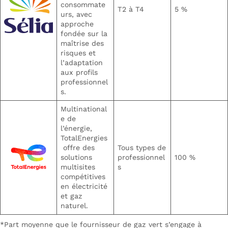
consommate
T2 à T4
5 %
urs, avec
approche
fondée sur la
maîtrise des
risques et
l’adaptation
aux profils
professionnel
s.
Multinational
e de
l’énergie,
TotalEnergies
offre des
Tous types de
solutions
professionnel
100 %
multisites
s
compétitives
en électricité
et gaz
naturel.
*Part moyenne que le fournisseur de gaz vert s’engage à