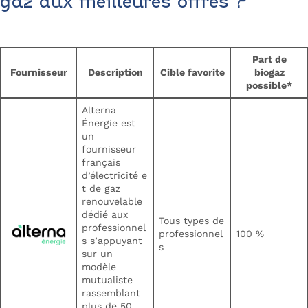
gaz aux meilleures offres ?
Part de
Fournisseur
Description
Cible favorite
biogaz
possible*
Alterna
Énergie est
un
fournisseur
français
d’électricité e
t de gaz
renouvelable
dédié aux
Tous types de
professionnel
professionnel
100 %
s s’appuyant
s
sur un
modèle
mutualiste
rassemblant
plus de 50