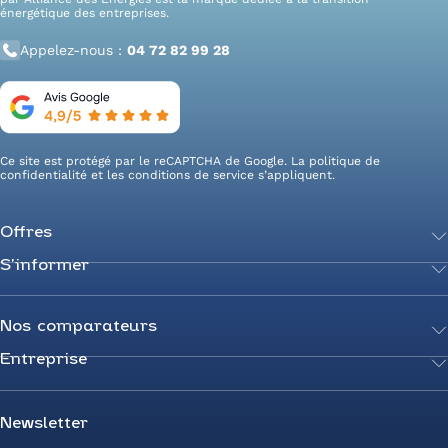
énergétique des entreprises.
Appelez-nous :
04 72 82 99 28
Ce site est protégé par le reCAPTCHA de Google. La
politique de
confidentialité
et les
conditions de service
s’appliquent.
Offres
S’informer
Achetez votre énergie
Transition énergétique
Actualités
Secteurs d’expertise
Guides de l’énergie
Nos comparateurs
Négociez votre contrat
Livres blancs
Entreprise
Comparateur Électricité
Optimisez vos taxes et compteurs
FAQ
Comparateur Gaz
Mix énergie
Nous rejoindre
Nos rédacteurs
Comparateur Électricité et Gaz
Efficacité énergétique
Devenez Partenaire
Newsletter
Prix de l’Électricité
Prime CEE et travaux de rénovation
Nos agences