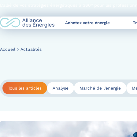
Skip
L’allié de vos stratégies énergétiques à 360° pour les profession
to
Content
Achetez votre énergie
T
Accueil
Actualités
Tous les articles
Analyse
Marché de l’énergie
Mé