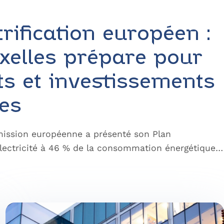
trification européen :
xelles prépare pour
ts et investissements
ues
mmission européenne a présenté son Plan
 l’électricité à 46 % de la consommation énergétique…