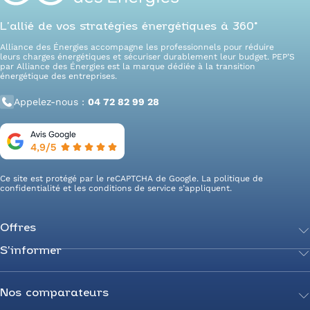
L’allié de vos stratégies énergétiques à 360°
Alliance des Énergies accompagne les professionnels pour réduire
leurs charges énergétiques et sécuriser durablement leur budget. PEP’S
par Alliance des Énergies est la marque dédiée à la transition
énergétique des entreprises.
Appelez-nous :
04 72 82 99 28
Ce site est protégé par le reCAPTCHA de Google. La
politique de
confidentialité
et les
conditions de service
s’appliquent.
Offres
S’informer
Achetez votre énergie
Transition énergétique
Actualités
Secteurs d’expertise
Guides de l’énergie
Nos comparateurs
Négociez votre contrat
Livres blancs