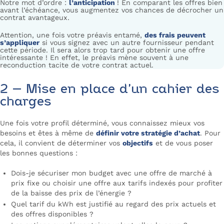
Notre mot d’ordre :
l’anticipation
! En comparant les offres bien
avant l’échéance, vous augmentez vos chances de décrocher un
contrat avantageux.
Attention, une fois votre préavis entamé,
des frais peuvent
s’appliquer
si vous signez avec un autre fournisseur pendant
cette période. Il sera alors trop tard pour obtenir une offre
intéressante ! En effet, le préavis mène souvent à une
reconduction tacite de votre contrat actuel.
2 – Mise en place d’un cahier des
charges
Une fois votre profil déterminé, vous connaissez mieux vos
besoins et êtes à même de
définir votre stratégie d’achat
. Pour
cela, il convient de déterminer vos
objectifs
et de vous poser
les bonnes questions :
Dois-je sécuriser mon budget avec une offre de marché à
prix fixe ou choisir une offre aux tarifs indexés pour profiter
de la baisse des prix de l’énergie ?
Quel tarif du kWh est justifié au regard des prix actuels et
des offres disponibles ?