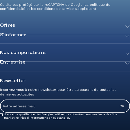
Ce site est protégé par le reCAPTCHA de Google. La
politique de
confidentialité
et les
conditions de service
s’appliquent.
Offres
S’informer
Achetez votre énergie
Transition énergétique
Actualités
Secteurs d’expertise
Guides de l’énergie
Nos comparateurs
Négociez votre contrat
Livres blancs
Entreprise
Comparateur Électricité
Optimisez vos taxes et compteurs
FAQ
Comparateur Gaz
Mix énergie
Nous rejoindre
Nos rédacteurs
Comparateur Électricité et Gaz
Efficacité énergétique
Devenez Partenaire
Newsletter
Prix de l’Électricité
Prime CEE et travaux de rénovation
Nos agences
Inscrivez-vous à notre newsletter pour être au courant de toutes les
Prix du Gaz
Photovoltaïque
Avis clients Alliance des Energies
dernières actualités
Energy Management
Contactez-nous
Email
Entreprise zéro carbone
Service client
Consent
J’accepte qu’Alliance des Énergies, utilise mes données personnelles à des fins
marketing. Plus d’informations en
cliquant ici
.