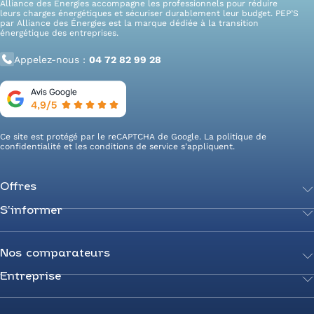
Alliance des Énergies accompagne les professionnels pour réduire
leurs charges énergétiques et sécuriser durablement leur budget. PEP’S
par Alliance des Énergies est la marque dédiée à la transition
énergétique des entreprises.
Appelez-nous :
04 72 82 99 28
Ce site est protégé par le reCAPTCHA de Google. La
politique de
confidentialité
et les
conditions de service
s’appliquent.
Offres
S’informer
Achetez votre énergie
Transition énergétique
Actualités
Secteurs d’expertise
Guides de l’énergie
Nos comparateurs
Négociez votre contrat
Livres blancs
Entreprise
Comparateur Électricité
Optimisez vos taxes et compteurs
FAQ
Comparateur Gaz
Mix énergie
Nous rejoindre
Nos rédacteurs
Comparateur Électricité et Gaz