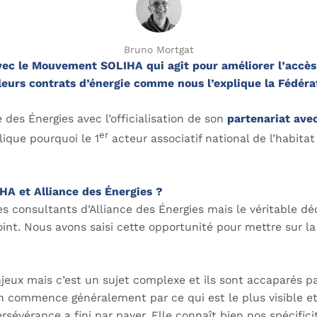
Bruno Mortgat
vec le Mouvement SOLIHA qui agit pour améliorer l’accès a
leurs contrats d’énergie comme nous l’explique la Fédér
des Énergies avec l’officialisation de son
partenariat av
er
ique pourquoi le 1
acteur associatif national de l’habitat 
A et Alliance des Énergies ?
consultants d’Alliance des Énergies mais le véritable décl
oint. Nous avons saisi cette opportunité pour mettre sur la 
x mais c’est un sujet complexe et ils sont accaparés par 
commence généralement par ce qui est le plus visible et l
rsévérance a fini par payer. Elle connaît bien nos spécific