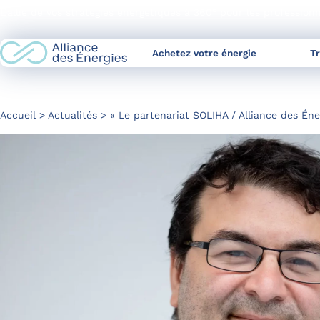
Skip
L’allié de vos stratégies énergétiques à 360° pour les profession
to
Content
Achetez votre énergie
T
Accueil
Actualités
« Le partenariat SOLIHA / Alliance des Éne