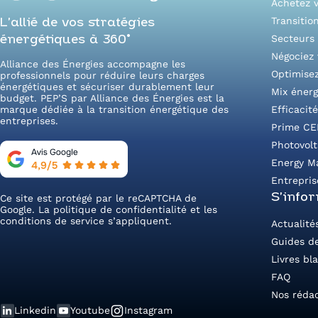
Achetez v
Transitio
L’allié de vos stratégies
Secteurs 
énergétiques à 360°
Négociez 
Alliance des Énergies accompagne les
Optimise
professionnels pour réduire leurs charges
énergétiques et sécuriser durablement leur
Mix énerg
budget. PEP’S par Alliance des Énergies est la
marque dédiée à la transition énergétique des
Efficacit
entreprises.
Prime CE
Photovol
Energy M
Entrepris
S’info
Ce site est protégé par le reCAPTCHA de
Google. La
politique de confidentialité
et les
conditions de service
s’appliquent.
Actualité
Guides de
Livres bl
FAQ
Nos réda
Linkedin
Youtube
Instagram