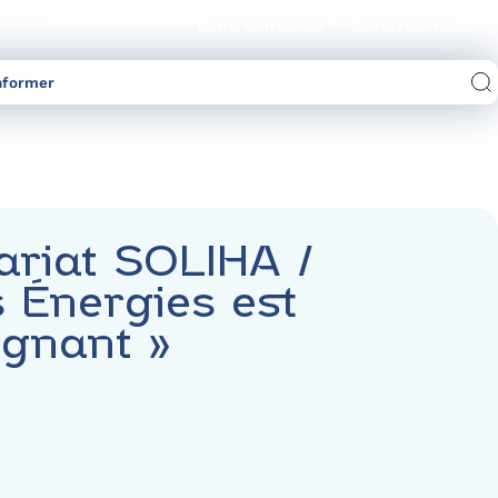
Devenez partenaire
Notre entreprise
Contactez-nous
nformer
Comparez les offres d’électricité/gaz
ariat SOLIHA /
s Énergies est
gnant »