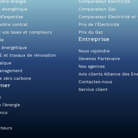
otre énergie
Comparateur Électricité
n énergétique
Comparateur Gaz
d’expertise
Comparateur Électricité et
votre contrat
Prix de l’Électricité
z vos taxes et compteurs
Prix du Gaz
Entreprise
ie
é énergétique
Nous rejoindre
E et travaux de rénovation
Devenez Partenaire
taïque
Nos agences
anagement
Avis clients Alliance des En
e zéro carbone
Contactez-nous
rmer
Service client
s
 l’énergie
ancs
cteurs