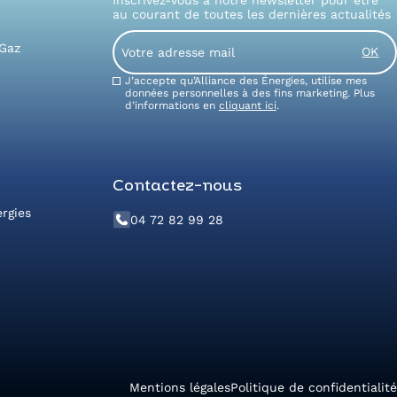
au courant de toutes les dernières actualités
Email
 Gaz
Consent
J’accepte qu’Alliance des Énergies, utilise mes
données personnelles à des fins marketing. Plus
d’informations en
cliquant ici
.
Contactez-nous
ergies
04 72 82 99 28
Mentions légales
Politique de confidentialité