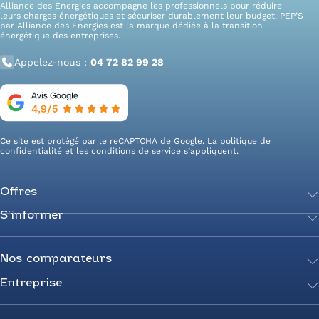
Alliance des Énergies accompagne les professionnels pour réduire
leurs charges énergétiques et sécuriser durablement leur budget. PEP’S
par Alliance des Énergies est la marque dédiée à la transition
énergétique des entreprises.
Appelez-nous :
04 72 82 99 28
Ce site est protégé par le reCAPTCHA de Google. La
politique de
confidentialité
et les
conditions de service
s’appliquent.
Offres
S’informer
Achetez votre énergie
Transition énergétique
Actualités
Secteurs d’expertise
Guides de l’énergie
Nos comparateurs
Négociez votre contrat
Livres blancs
Entreprise
Comparateur Électricité
Optimisez vos taxes et compteurs
FAQ
Comparateur Gaz
Mix énergie
Nous rejoindre
Nos rédacteurs