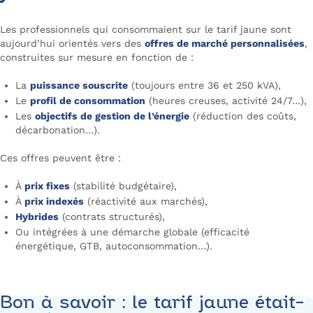
Les professionnels qui consommaient sur le tarif jaune sont
aujourd’hui orientés vers des
offres de marché personnalisées
,
construites sur mesure en fonction de :
La
puissance souscrite
(toujours entre 36 et 250 kVA),
Le
profil de consommation
(heures creuses, activité 24/7…),
Les
objectifs de gestion de l’énergie
(réduction des coûts,
décarbonation…).
Ces offres peuvent être :
À
prix fixes
(stabilité budgétaire),
À
prix indexés
(réactivité aux marchés),
Hybrides
(contrats structurés),
Ou intégrées à une démarche globale (efficacité
énergétique, GTB, autoconsommation…).
Bon à savoir : le tarif jaune était-