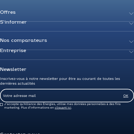
Offres
S’informer
Achetez votre énergie
Transition énergétique
Actualités
Secteurs d’expertise
Guides de l’énergie
Nos comparateurs
Négociez votre contrat
Livres blancs
Entreprise
Comparateur Électricité
Optimisez vos taxes et compteurs
FAQ
Comparateur Gaz
Mix énergie
Nous rejoindre
Nos rédacteurs
Comparateur Électricité et Gaz
Efficacité énergétique
Devenez Partenaire
Newsletter
Prix de l’Électricité
Prime CEE et travaux de rénovation
Nos agences
Inscrivez-vous à notre newsletter pour être au courant de toutes les
Prix du Gaz
Photovoltaïque
Avis clients Alliance des Energies
dernières actualités
Energy Management
Contactez-nous
Email
Entreprise zéro carbone
Service client
Consent
J’accepte qu’Alliance des Énergies, utilise mes données personnelles à des fins
marketing. Plus d’informations en
cliquant ici
.