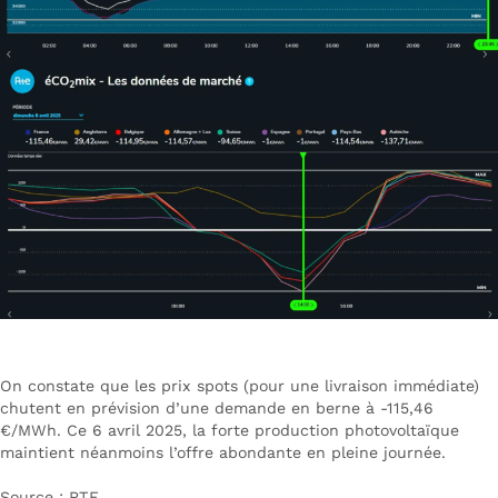
On constate que les prix spots (pour une livraison immédiate)
chutent en prévision d’une demande en berne à -115,46
€/MWh. Ce 6 avril 2025, la forte production photovoltaïque
maintient néanmoins l’offre abondante en pleine journée.
Source : RTE.