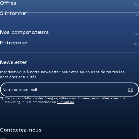
Offres
S’informer
Achetez votre énergie
Transition énergétique
Actualités
Secteurs d’expertise
Guides de l’énergie
Nos comparateurs
Négociez votre contrat
Livres blancs
Entreprise
Comparateur Électricité
Optimisez vos taxes et compteurs
FAQ
Comparateur Gaz
Mix énergie
Nous rejoindre
Nos rédacteurs
Comparateur Électricité et Gaz
Efficacité énergétique
Devenez Partenaire
Newsletter
Prix de l’Électricité
Prime CEE et travaux de rénovation
Nos agences
Inscrivez-vous à notre newsletter pour être au courant de toutes les
Prix du Gaz
Photovoltaïque
Avis clients Alliance des Energies
dernières actualités
Energy Management
Contactez-nous
Email
Entreprise zéro carbone
Service client
Consent
J’accepte qu’Alliance des Énergies, utilise mes données personnelles à des fins
marketing. Plus d’informations en
cliquant ici
.
Contactez-nous