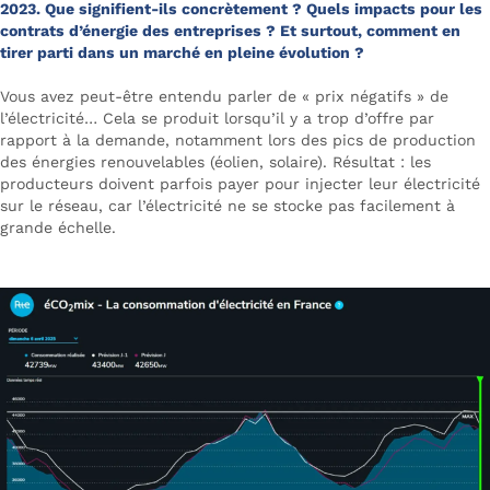
2023. Que signifient-ils concrètement ? Quels impacts pour les
contrats d’énergie des entreprises ? Et surtout, comment en
tirer parti dans un marché en pleine évolution ?
Vous avez peut-être entendu parler de « prix négatifs » de
l’électricité… Cela se produit lorsqu’il y a trop d’offre par
rapport à la demande, notamment lors des pics de production
des énergies renouvelables (éolien, solaire). Résultat : les
producteurs doivent parfois payer pour injecter leur électricité
sur le réseau, car l’électricité ne se stocke pas facilement à
grande échelle.