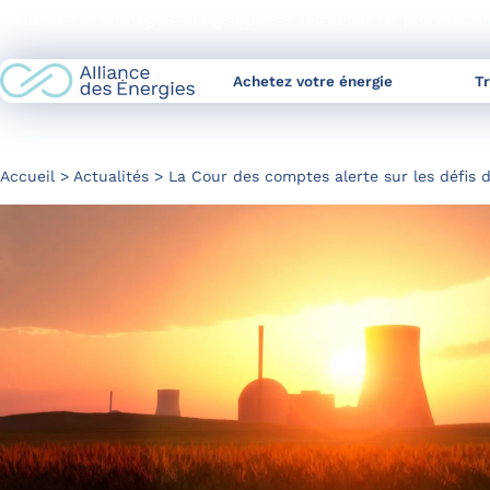
Skip
L’allié de vos stratégies énergétiques à 360° pour les profession
to
Content
Achetez votre énergie
T
Accueil
Actualités
La Cour des comptes alerte sur les défis d