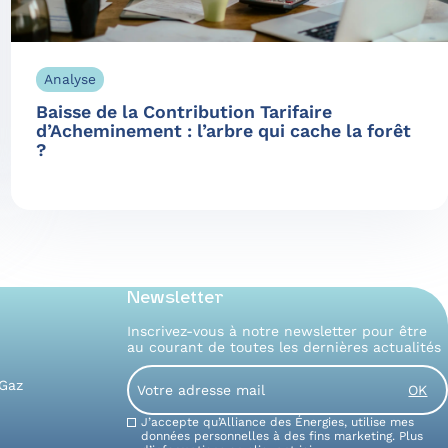
Analyse
Baisse de la Contribution Tarifaire
d’Acheminement : l’arbre qui cache la forêt
?
Newsletter
Inscrivez-vous à notre newsletter pour être
au courant de toutes les dernières actualités
Email
 Gaz
Consent
J’accepte qu’Alliance des Énergies, utilise mes
données personnelles à des fins marketing. Plus