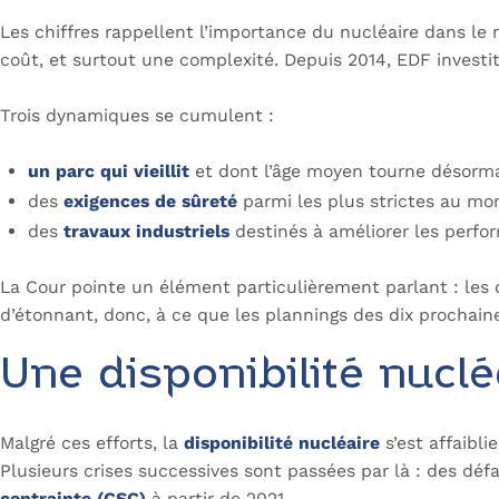
Les chiffres rappellent l’importance du nucléaire dans le m
coût, et surtout une complexité. Depuis 2014, EDF investi
Trois dynamiques se cumulent :
un parc qui vieillit
et dont l’âge moyen tourne désorma
des
exigences de sûreté
parmi les plus strictes au mo
des
travaux industriels
destinés à améliorer les perfor
La Cour pointe un élément particulièrement parlant : les 
d’étonnant, donc, à ce que les plannings des dix prochain
Une disponibilité
nuclé
Malgré ces efforts, la
disponibilité nucléaire
s’est affaibli
Plusieurs crises successives sont passées par là : des défau
contrainte (CSC)
à partir de 2021.