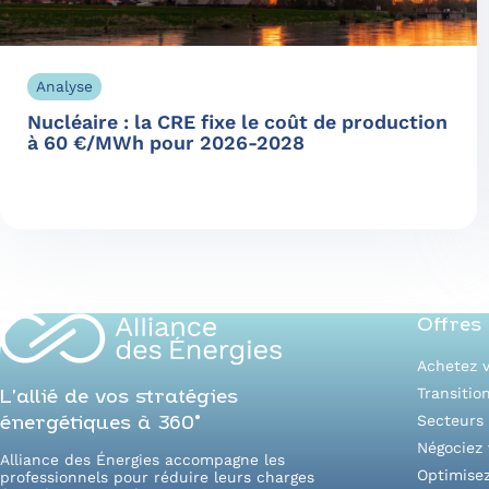
Analyse
Nucléaire : la CRE fixe le coût de production
à 60 €/MWh pour 2026-2028
Offres
Achetez v
Transitio
L’allié de vos stratégies
Secteurs 
énergétiques à 360°
Négociez 
Alliance des Énergies accompagne les
Optimise
professionnels pour réduire leurs charges