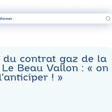
Devenez partenaire
Notre entreprise
Contactez-nous
nformer
Comparez les offres d’électricité/gaz
 du contrat gaz de la
 Le Beau Vallon : « on
’anticiper ! »