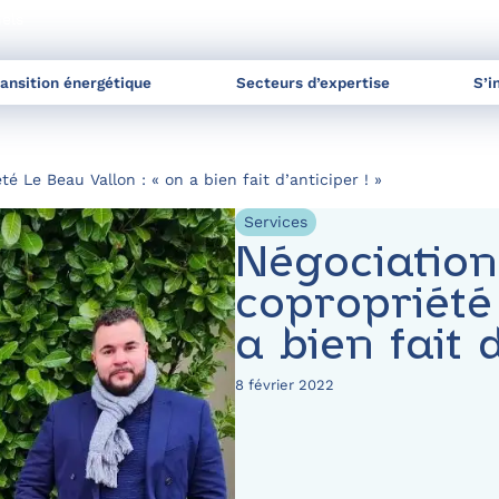
nels
ransition énergétique
Secteurs d’expertise
S’i
é Le Beau Vallon : « on a bien fait d’anticiper ! »
Services
Négociation
copropriété
a bien fait d
8 février 2022