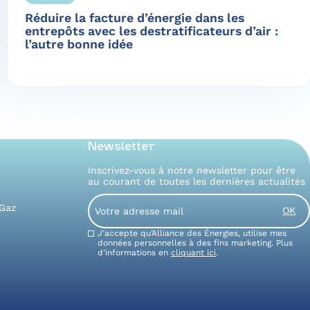
Réduire la facture d’énergie dans les
entrepôts avec les destratificateurs d’air :
l’autre bonne idée
Newsletter
Inscrivez-vous à notre newsletter pour être
au courant de toutes les dernières actualités
Email
 Gaz
Consent
J’accepte qu’Alliance des Énergies, utilise mes
données personnelles à des fins marketing. Plus
d’informations en
cliquant ici
.