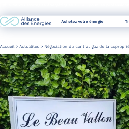
Skip
L’allié de vos stratégies énergétiques à 360° pour les profession
to
Content
Achetez votre énergie
T
Accueil
Actualités
Négociation du contrat gaz de la copropriét