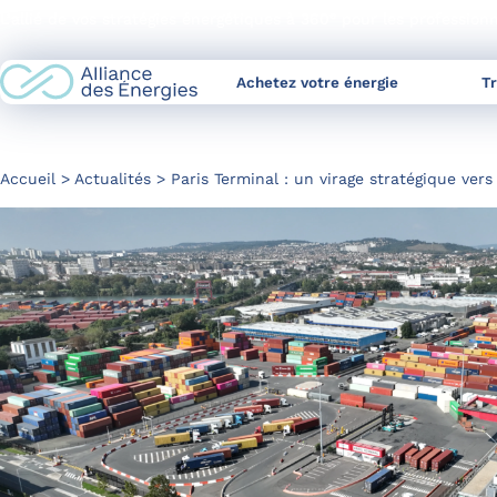
Skip
L’allié de vos stratégies énergétiques à 360° pour les profession
to
Content
Achetez votre énergie
T
Accueil
Actualités
Paris Terminal : un virage stratégique ver