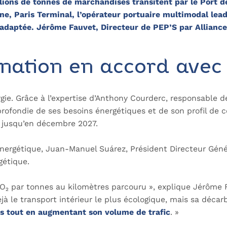
ons de tonnes de marchandises transitent par le Port de
e, Paris Terminal, l’opérateur portuaire multimodal leade
daptée. Jérôme Fauvet, Directeur de PEP’S par Alliance d
nation en accord avec 
ie. Grâce à l’expertise d’Anthony Courderc, responsable de
profondie de ses besoins énergétiques et de son profil de
e jusqu’en décembre 2027.
énergétique, Juan-Manuel Suárez, Président Directeur Gén
gétique.
 par tonnes au kilomètres parcouru », explique Jérôme Fau
éjà le transport intérieur le plus écologique, mais sa déca
és tout en augmentant son volume de trafic
. »