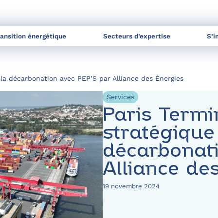
nels
ransition énergétique
Secteurs d’expertise
S’i
s la décarbonation avec PEP’S par Alliance des Énergies
Services
Paris Termi
stratégique
décarbonati
Alliance de
19 novembre 2024