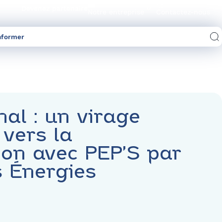
Devenez partenaire
Notre entreprise
Contactez-nous
nformer
Comparez les offres d’électricité/gaz
nal : un virage
 vers la
on avec PEP’S par
s Énergies