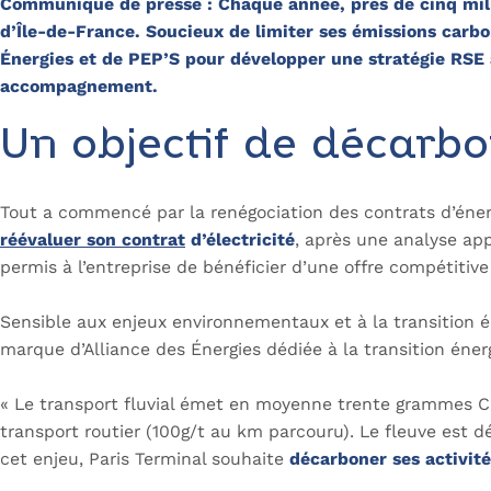
Communiqué de presse : Chaque année, près de cinq milli
d’Île-de-France. Soucieux de limiter ses émissions carbon
Énergies et de PEP’S pour développer une stratégie RSE a
accompagnement.
Un objectif de décarbo
Tout a commencé par la renégociation des contrats d’énerg
réévaluer son contrat
d’électricité
, après une analyse ap
permis à l’entreprise de bénéficier d’une offre compétitiv
Sensible aux enjeux environnementaux et à la transition 
marque d’Alliance des Énergies dédiée à la transition éner
« Le transport fluvial émet en moyenne trente grammes CO₂
transport routier (100g/t au km parcouru). Le fleuve est d
cet enjeu, Paris Terminal souhaite
décarboner ses activit