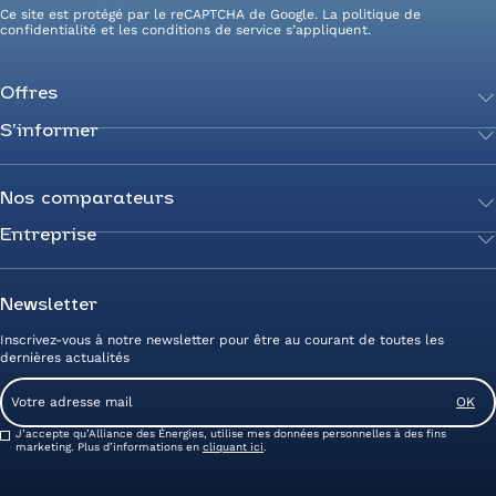
Ce site est protégé par le reCAPTCHA de Google. La
politique de
confidentialité
et les
conditions de service
s’appliquent.
Offres
S’informer
Achetez votre énergie
Transition énergétique
Actualités
Secteurs d’expertise
Guides de l’énergie
Nos comparateurs
Négociez votre contrat
Livres blancs
Entreprise
Comparateur Électricité
Optimisez vos taxes et compteurs
FAQ
Comparateur Gaz
Mix énergie
Nous rejoindre
Nos rédacteurs
Comparateur Électricité et Gaz
Efficacité énergétique
Devenez Partenaire
Newsletter
Prix de l’Électricité
Prime CEE et travaux de rénovation
Nos agences
Inscrivez-vous à notre newsletter pour être au courant de toutes les
Prix du Gaz
Photovoltaïque
Avis clients Alliance des Energies
dernières actualités
Energy Management
Contactez-nous
Email
Entreprise zéro carbone
Service client
Consent
J’accepte qu’Alliance des Énergies, utilise mes données personnelles à des fins
marketing. Plus d’informations en
cliquant ici
.