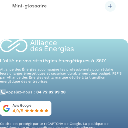
Mini-glossaire
TURPE
: tarif d’acheminement (réseaux
RTE/Enedis/ELD).
BT / HTA / HTB
: niveaux de tension de
raccordement.
PDL
: Point de Livraison.
CI
: composante d’injection
(producteurs/réinjection).
PFC
: périmètre de facturation commun
L’allié de vos stratégies énergétiques à 360°
(mutualisation multi-sites).
Alliance des Énergies accompagne les professionnels pour réduire
leurs charges énergétiques et sécuriser durablement leur budget. PEP’S
par Alliance des Énergies est la marque dédiée à la transition
énergétique des entreprises.
Appelez-nous :
04 72 82 99 28
Ce site est protégé par le reCAPTCHA de Google. La
politique de
confidentialité
et les
conditions de service
s’appliquent.