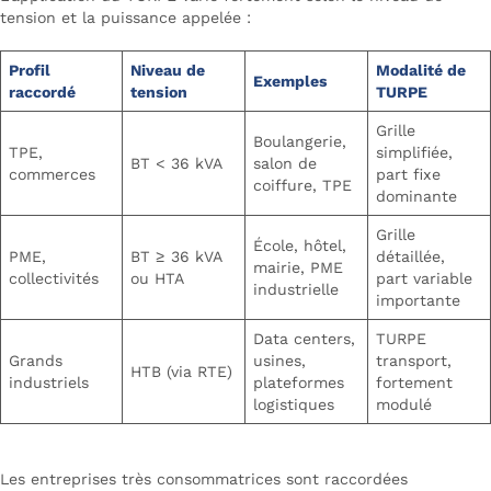
tension et la puissance appelée :
Profil
Niveau de
Modalité de
Exemples
raccordé
tension
TURPE
Grille
Boulangerie,
TPE,
simplifiée,
BT < 36 kVA
salon de
commerces
part fixe
coiffure, TPE
dominante
Grille
École, hôtel,
PME,
BT ≥ 36 kVA
détaillée,
mairie, PME
collectivités
ou HTA
part variable
industrielle
importante
Data centers,
TURPE
Grands
usines,
transport,
HTB (via RTE)
industriels
plateformes
fortement
logistiques
modulé
Les entreprises très consommatrices sont raccordées