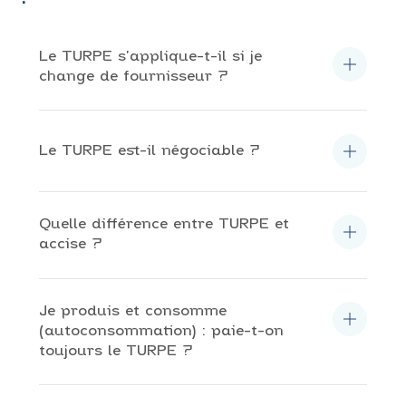
Le TURPE s’applique-t-il si je
change de fournisseur ?
Oui. Le TURPE est indépendant du fournisseur ; il
est collecté sur votre facture puis reversé aux
gestionnaires de réseau.
Le TURPE est-il négociable ?
Non. En revanche, son impact peut être réduit en
dimensionnant la puissance et en optimisant les
horaires.
Quelle différence entre TURPE et
accise ?
Le TURPE rémunère l’acheminement (réseaux).
L’accise est une taxe (€/MWh consommé).
Je produis et consomme
(autoconsommation) : paie-t-on
toujours le TURPE ?
Oui, sur l’énergie soutirée au réseau. En cas de
réinjection, la CI peut s’appliquer.