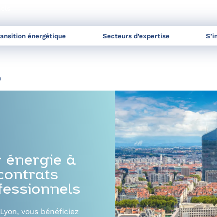
nels
ransition énergétique
Secteurs d’expertise
S’i
n
r énergie à
contrats
ofessionnels
 Lyon, vous bénéficiez