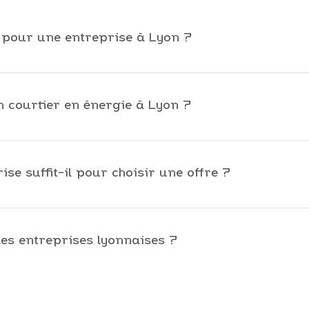
e pour une entreprise à Lyon ?
ommation de votre entreprise, compare les offres des fourn
chat d’électricité ou de gaz tout en optimisant votre budge
n courtier en énergie à Lyon ?
se le marché et défend les intérêts de l’entreprise. Le cou
ir un fournisseur.
e suffit-il pour choisir une offre ?
res disponibles. Il ne remplace pas l’analyse d’un expert 
 contractuels.
les entreprises lyonnaises ?
s au-delà du simple choix d’un contrat : stratégie d’achat
 énergétique. Cette approche globale permet de mieux maîtr