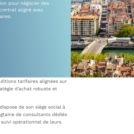
gion pour négocier des
 contrat aligné avec
ires.
itions tarifaires alignées sur
atégie d’achat robuste et
 dispose de son siège social à
ngtaine de consultants dédiés
suivi opérationnel de leurs