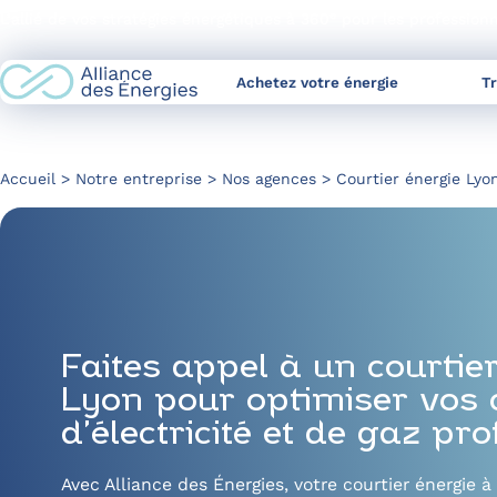
Skip
L’allié de vos stratégies énergétiques à 360° pour les profession
to
Content
Achetez votre énergie
T
Accueil
Notre entreprise
Nos agences
Courtier énergie Lyo
Faites appel à un courtie
Lyon pour optimiser vos 
d’électricité et de gaz pr
Avec Alliance des Énergies, votre courtier énergie à