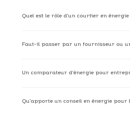
Quel est le rôle d’un courtier en énergi
Un courtier en énergie analyse le profil de cons
Son objectif est de sécuriser votre stratégie d’a
Faut-il passer par un fournisseur ou u
Le fournisseur vend l’énergie. Le courtier analy
d’obtenir une vision indépendante avant de chois
Un comparateur d’énergie pour entrepris
Un comparateur donne une première vision des off
taxes, les contraintes multi-sites ou les risques
Qu’apporte un conseil en énergie pour 
Un conseil en énergie accompagne les entreprise
réglementaire et amélioration de la performance
long terme.