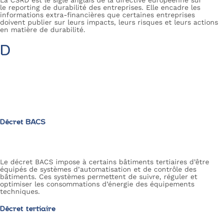
La CSRD est le sigle anglais de la directive européenne sur
le reporting de durabilité des entreprises. Elle encadre les
informations extra-financières que certaines entreprises
doivent publier sur leurs impacts, leurs risques et leurs actions
en matière de durabilité.
D
Décret BACS
Le décret BACS impose à certains bâtiments tertiaires d’être
équipés de systèmes d’automatisation et de contrôle des
bâtiments. Ces systèmes permettent de suivre, réguler et
optimiser les consommations d’énergie des équipements
techniques.
Décret tertiaire