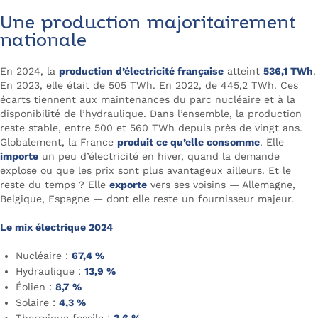
Une production majoritairement
nationale
En 2024, la
production d’électricité française
atteint
536,1 TWh
.
En 2023, elle était de 505 TWh. En 2022, de 445,2 TWh. Ces
écarts tiennent aux maintenances du parc nucléaire et à la
disponibilité de l’hydraulique. Dans l’ensemble, la production
reste stable, entre 500 et 560 TWh depuis près de vingt ans.
Globalement, la France
produit ce qu’elle consomme
. Elle
importe
un peu d’électricité en hiver, quand la demande
explose ou que les prix sont plus avantageux ailleurs. Et le
reste du temps ? Elle
exporte
vers ses voisins — Allemagne,
Belgique, Espagne — dont elle reste un fournisseur majeur.
Le mix électrique 2024
Nucléaire :
67,4 %
Hydraulique :
13,9 %
Éolien :
8,7 %
Solaire :
4,3 %
Thermique fossile :
3,6 %