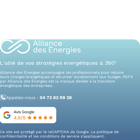
consommations énergétiques et suivre leurs
objectifs.
Décret BACS
: réglementation complémentaire
imposant l’installation de systèmes de gestion
technique du bâtiment (GTB) dans certains sites
tertiaires.
Trajectoires de réduction
: objectifs de
performance énergétique fixés par la loi : -40 %
d’ici 2030, -50 % en 2040, -60 % en 2050.
L’allié de vos stratégies énergétiques à 360°
Alliance des Énergies accompagne les professionnels pour réduire
leurs charges énergétiques et sécuriser durablement leur budget. PEP’S
par Alliance des Énergies est la marque dédiée à la transition
énergétique des entreprises.
Appelez-nous :
04 72 82 99 28
Ce site est protégé par le reCAPTCHA de Google. La
politique de
confidentialité
et les
conditions de service
s’appliquent.