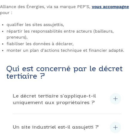
Alliance des Énergies, via sa marque PEP’S,
vous accompagne
pour :
qualifier les sites assujettis,
répartir les responsabilités entre acteurs (bailleurs,
preneurs),
fiabiliser les données à déclarer,
monter un plan d’actions technique et financier adapté.
Qui est concerné par le décret
tertiaire ?
Le décret tertiaire s’applique-t-il
uniquement aux propriétaires ?
Non. Les obligations concernent à la fois les
propriétaires (bailleurs, investisseurs) et les
preneurs à bail (occupants). La répartition des
responsabilités doit être clarifiée
Un site industriel est-il assujetti ?
contractuellement.