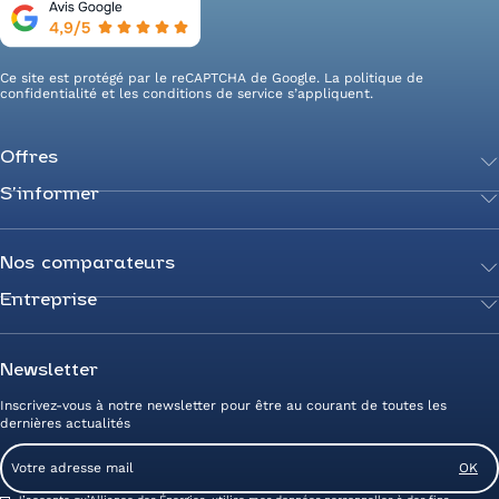
Ce site est protégé par le reCAPTCHA de Google. La
politique de
confidentialité
et les
conditions de service
s’appliquent.
Offres
S’informer
Achetez votre énergie
Transition énergétique
Actualités
Secteurs d’expertise
Guides de l’énergie
Nos comparateurs
Négociez votre contrat
Livres blancs
Entreprise
Comparateur Électricité
Optimisez vos taxes et compteurs
FAQ
Comparateur Gaz
Mix énergie
Nous rejoindre
Nos rédacteurs
Comparateur Électricité et Gaz
Efficacité énergétique
Devenez Partenaire
Newsletter
Prix de l’Électricité
Prime CEE et travaux de rénovation
Nos agences
Inscrivez-vous à notre newsletter pour être au courant de toutes les
Prix du Gaz
Photovoltaïque
Avis clients Alliance des Energies
dernières actualités
Energy Management
Contactez-nous
Email
Entreprise zéro carbone
Service client