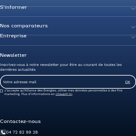
S’informer
Achetez votre énergie
Transition énergétique
Actualités
Secteurs d’expertise
Guides de l’énergie
Nos comparateurs
Négociez votre contrat
Livres blancs
Entreprise
Comparateur Électricité
Optimisez vos taxes et compteurs
FAQ
Comparateur Gaz
Mix énergie
Nous rejoindre
Nos rédacteurs
Comparateur Électricité et Gaz
Efficacité énergétique
Devenez Partenaire
Newsletter
Prix de l’Électricité
Prime CEE et travaux de rénovation
Nos agences
Inscrivez-vous à notre newsletter pour être au courant de toutes les
Prix du Gaz
Photovoltaïque
Avis clients Alliance des Energies
dernières actualités
Energy Management
Contactez-nous
Email
Entreprise zéro carbone
Service client
Consent
J’accepte qu’Alliance des Énergies, utilise mes données personnelles à des fins
marketing. Plus d’informations en
cliquant ici
.
Contactez-nous
04 72 82 99 28