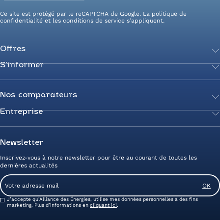
Ce site est protégé par le reCAPTCHA de Google. La
politique de
confidentialité
et les
conditions de service
s’appliquent.
Offres
S’informer
Achetez votre énergie
Transition énergétique
Actualités
Secteurs d’expertise
Guides de l’énergie
Nos comparateurs
Négociez votre contrat
Livres blancs
Entreprise
Comparateur Électricité
Optimisez vos taxes et compteurs
FAQ
Comparateur Gaz
Mix énergie
Nous rejoindre
Nos rédacteurs
Comparateur Électricité et Gaz
Efficacité énergétique
Devenez Partenaire
Newsletter
Prix de l’Électricité
Prime CEE et travaux de rénovation
Nos agences
Inscrivez-vous à notre newsletter pour être au courant de toutes les
Prix du Gaz
Photovoltaïque
Avis clients Alliance des Energies
dernières actualités
Energy Management
Contactez-nous
Email
Entreprise zéro carbone
Service client
Consent
J’accepte qu’Alliance des Énergies, utilise mes données personnelles à des fins
marketing. Plus d’informations en
cliquant ici
.