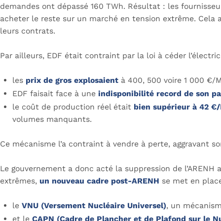
demandes ont dépassé 160 TWh. Résultat : les fournisseu
acheter le reste sur un marché en tension extrême. Cela 
leurs contrats.
Par ailleurs, EDF était contraint par la loi à céder l’électri
les
prix de gros explosaient
à 400, 500 voire 1 000 €/
EDF faisait face à une
indisponibilité record de son p
le coût de production réel était
bien supérieur à 42 
volumes manquants.
Ce mécanisme l’a contraint à vendre à perte, aggravant son 
Le gouvernement a donc acté la suppression de l’ARENH a
extrêmes,
un nouveau cadre post-ARENH
se met en place,
le
VNU (Versement Nucléaire Universel)
, un mécanisme
et le
CAPN (Cadre de Plancher et de Plafond sur le Nu