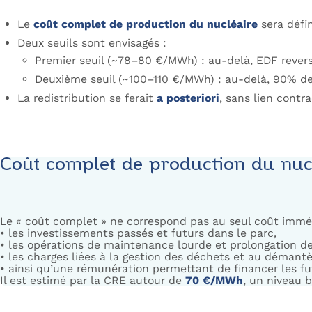
Le
coût complet de production du nucléaire
sera défi
Deux seuils sont envisagés :
Premier seuil (~78–80 €/MWh) : au-delà, EDF revers
Deuxième seuil (~100–110 €/MWh) : au-delà, 90% des
La redistribution se ferait
a posteriori
, sans lien contr
Coût complet de production du nucl
Le « coût complet » ne correspond pas au seul coût immédi
• les investissements passés et futurs dans le parc,
• les opérations de maintenance lourde et prolongation de
• les charges liées à la gestion des déchets et au démant
• ainsi qu’une rémunération permettant de financer les f
Il est estimé par la CRE autour de
70 €/MWh
, un niveau 