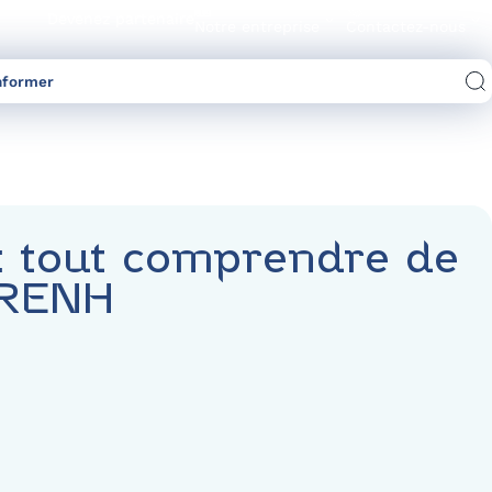
Devenez partenaire
Notre entreprise
Contactez-nous
nformer
Comparez les offres d’électricité/gaz
: tout comprendre de
’ARENH