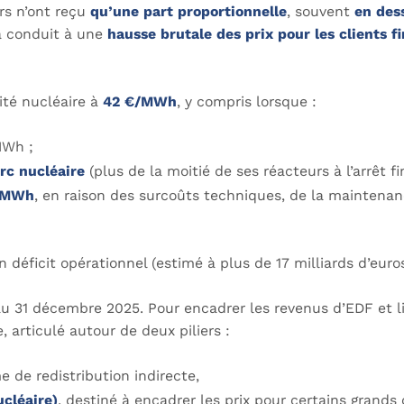
rs n’ont reçu
qu’une part proportionnelle
, souvent
en des
a conduit à une
hausse brutale des prix pour les clients f
cité nucléaire à
42 €/MWh
, y compris lorsque :
MWh ;
arc nucléaire
(plus de la moitié de ses réacteurs à l’arrêt fi
€/MWh
, en raison des surcoûts techniques, de la maintena
déficit opérationnel (estimé à plus de 17 milliards d’euros
u 31 décembre 2025. Pour encadrer les revenus d’EDF et l
 articulé autour de deux piliers :
 de redistribution indirecte,
cléaire)
, destiné à encadrer les prix pour certains grand