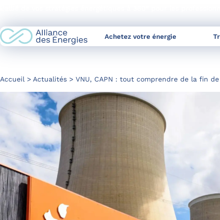
Skip
L’allié de vos stratégies énergétiques à 360° pour les profession
to
Content
Achetez votre énergie
T
Accueil
Actualités
VNU, CAPN : tout comprendre de la fin de