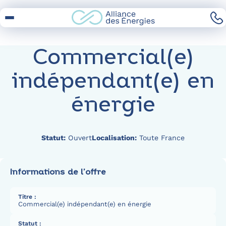
Skip
to
Content
Commercial(e)
indépendant(e) en
énergie
Statut:
Ouvert
Localisation:
Toute France
Informations de l’offre
Titre :
Commercial(e) indépendant(e) en énergie
Statut :