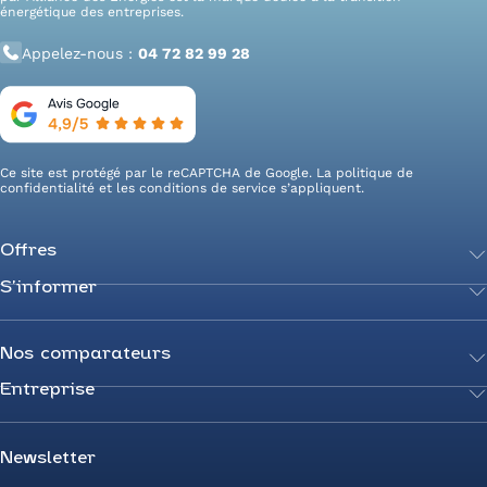
énergétique des entreprises.
Appelez-nous :
04 72 82 99 28
Ce site est protégé par le reCAPTCHA de Google. La
politique de
confidentialité
et les
conditions de service
s’appliquent.
Offres
S’informer
Achetez votre énergie
Transition énergétique
Actualités
Secteurs d’expertise
Guides de l’énergie
Nos comparateurs
Négociez votre contrat
Livres blancs
Entreprise
Comparateur Électricité
Optimisez vos taxes et compteurs
FAQ
Comparateur Gaz
Mix énergie
Nous rejoindre
Nos rédacteurs
Comparateur Électricité et Gaz
Efficacité énergétique
Devenez Partenaire
Newsletter
Prix de l’Électricité
Prime CEE et travaux de rénovation
Nos agences