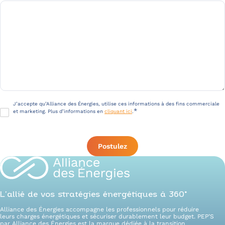
RGPD
J’accepte qu’Alliance des Énergies, utilise ces informations à des fins commerciale
*
et marketing. Plus d’informations en
cliquant ici
.
*
L’allié de vos stratégies énergétiques à 360°
Alliance des Énergies accompagne les professionnels pour réduire
leurs charges énergétiques et sécuriser durablement leur budget. PEP’S
par Alliance des Énergies est la marque dédiée à la transition