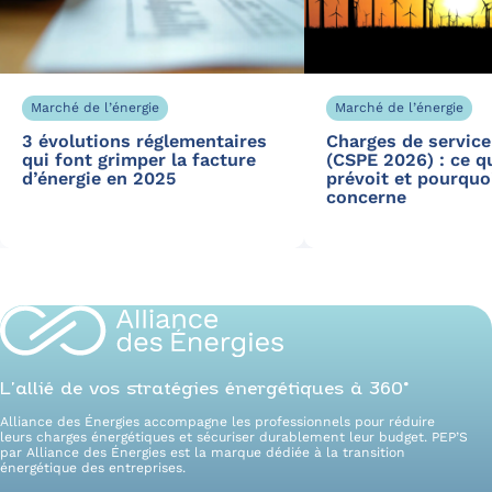
Marché de l’énergie
Marché de l’énergie
3 évolutions réglementaires
Charges de service
qui font grimper la facture
(CSPE 2026) : ce q
d’énergie en 2025
prévoit et pourquo
concerne
L’allié de vos stratégies énergétiques à 360°
Alliance des Énergies accompagne les professionnels pour réduire
leurs charges énergétiques et sécuriser durablement leur budget. PEP’S
par Alliance des Énergies est la marque dédiée à la transition
énergétique des entreprises.