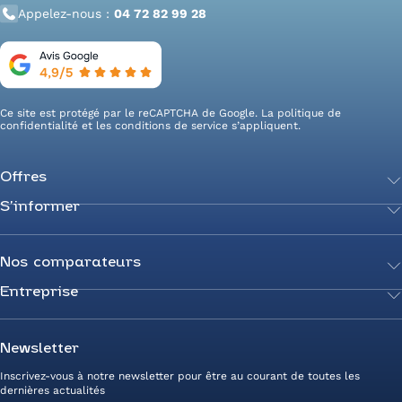
Appelez-nous :
04 72 82 99 28
Ce site est protégé par le reCAPTCHA de Google. La
politique de
confidentialité
et les
conditions de service
s’appliquent.
Offres
S’informer
Achetez votre énergie
Transition énergétique
Actualités
Secteurs d’expertise
Guides de l’énergie
Nos comparateurs
Négociez votre contrat
Livres blancs
Entreprise
Comparateur Électricité
Optimisez vos taxes et compteurs
FAQ
Comparateur Gaz
Mix énergie
Nous rejoindre
Nos rédacteurs
Comparateur Électricité et Gaz
Efficacité énergétique
Devenez Partenaire
Newsletter
Prix de l’Électricité
Prime CEE et travaux de rénovation
Nos agences
Inscrivez-vous à notre newsletter pour être au courant de toutes les
Prix du Gaz
Photovoltaïque
Avis clients Alliance des Energies
dernières actualités