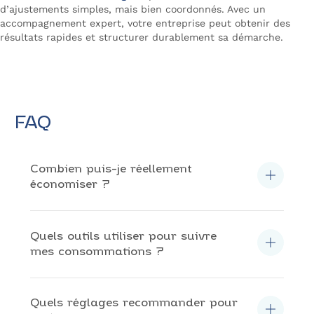
d’ajustements simples, mais bien coordonnés. Avec un
accompagnement expert, votre entreprise peut obtenir des
résultats rapides et structurer durablement sa démarche.
Optimisez vos dépenses d’énergie
FAQ
Combien puis-je réellement
économiser ?
Les économies varient selon les entreprises : en
général, entre 5 % et 20 %, parfois davantage en
cas d’optimisation de puissance ou de pilotage fin.
Quels outils utiliser pour suivre
mes consommations ?
Le portail ENEDIS, les plateformes fournisseurs et
les outils de suivi en temps réel sont les plus
courants.
Quels réglages recommander pour