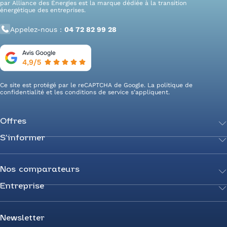
par Alliance des Énergies est la marque dédiée à la transition
énergétique des entreprises.
Appelez-nous :
04 72 82 99 28
Ce site est protégé par le reCAPTCHA de Google. La
politique de
confidentialité
et les
conditions de service
s’appliquent.
Offres
S’informer
Achetez votre énergie
Transition énergétique
Actualités
Secteurs d’expertise
Guides de l’énergie
Nos comparateurs
Négociez votre contrat
Livres blancs
Entreprise
Comparateur Électricité
Optimisez vos taxes et compteurs
FAQ
Comparateur Gaz
Mix énergie
Nous rejoindre
Nos rédacteurs
Comparateur Électricité et Gaz
Efficacité énergétique
Devenez Partenaire
Newsletter
Prix de l’Électricité