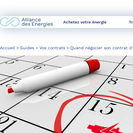
Skip
L’allié de vos stratégies énergétiques à 360° pour les profession
to
Content
Achetez votre énergie
T
Accueil
Guides
Vos contrats
Quand négocier son contrat d’