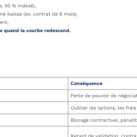
e, 50 % indexé),
e baisse (ex. contrat de 6 mois),
ent,
rix quand la courbe redescend.
Conséquence
Perte de pouvoir de négocia
Oublier les options, les frai
Blocage contractuel, pénali
Retard de validation, contra