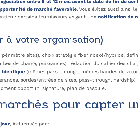
négociation entre 6 et 12 mois avant la date de fin de con
pportunité de marché favorable
. Vous évitez aussi ainsi l
ention : certains fournisseurs exigent une
notification de 
r à votre organisation)
érimètre sites), choix stratégie fixe/indexé/hybride, défini
urbes de charge, puissances), rédaction du cahier des charg
 identique
(mêmes pass-through, mêmes bandes de volume)
lérances, sorties/entrées de sites, pass-through, hardship).
 moment opportun, signature, plan de bascule.
 marchés pour capter u
 jour
, influencés par :