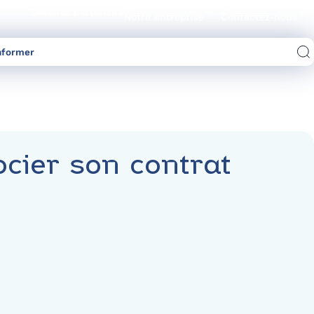
Devenez partenaire
Notre entreprise
Contactez-nous
nformer
Comparez les offres d’électricité/gaz
cier son contrat