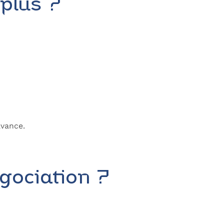
 plus ?
avance.
gociation ?