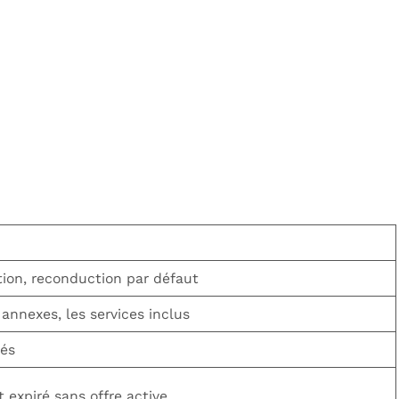
tion, reconduction par défaut
s annexes, les services inclus
tés
t expiré sans offre active