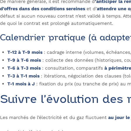
De manière générale, il est recommandé d
’anticiper la re
d’offres dans des conditions sereines
et d’
attendre une o
défaut si aucun nouveau contrat n’est validé à temps. Att
de quoi le contrat est prolongé automatiquement.
Calendrier pratique (à adapte
T-12 à T-9 mois
: cadrage interne (volumes, échéances, p
T-9 à T-6 mois
: collecte des données (historiques, co
T-6 à T-3 mois
: consultation, comparatifs
à périmètre
T-3 à T-1 mois
: itérations, négociation des clauses (to
T-1 mois à J
: fixation du prix (ou tranche de prix) au
Suivre l’évolution des
Les marchés de l’électricité et du gaz fluctuent
au jour le