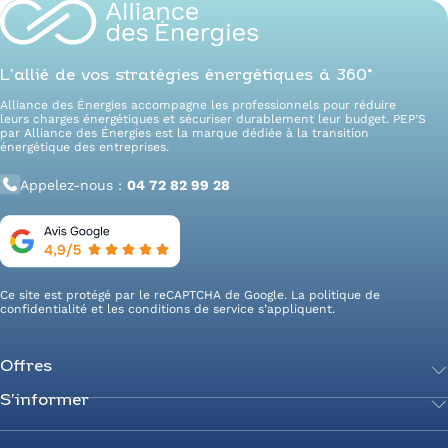
L’allié de vos stratégies énergétiques à 360°
Alliance des Énergies accompagne les professionnels pour réduire
leurs charges énergétiques et sécuriser durablement leur budget. PEP’S
par Alliance des Énergies est la marque dédiée à la transition
énergétique des entreprises.
Appelez-nous :
04 72 82 99 28
Ce site est protégé par le reCAPTCHA de Google. La
politique de
confidentialité
et les
conditions de service
s’appliquent.
Offres
S’informer
Achetez votre énergie
Transition énergétique
Actualités