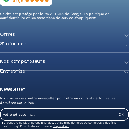
Ce site est protégé par le reCAPTCHA de Google. La
politique de
confidentialité
et les
conditions de service
s’appliquent.
Offres
S’informer
Achetez votre énergie
Transition énergétique
Actualités
Secteurs d’expertise
Guides de l’énergie
Nos comparateurs
Négociez votre contrat
Livres blancs
Entreprise
Comparateur Électricité
Optimisez vos taxes et compteurs
FAQ
Comparateur Gaz
Mix énergie
Nous rejoindre
Nos rédacteurs
Comparateur Électricité et Gaz
Efficacité énergétique
Devenez Partenaire
Newsletter
Prix de l’Électricité
Prime CEE et travaux de rénovation
Nos agences
Inscrivez-vous à notre newsletter pour être au courant de toutes les
Prix du Gaz
Photovoltaïque
Avis clients Alliance des Energies
dernières actualités
Energy Management
Contactez-nous
Email
Entreprise zéro carbone
Service client
Consent
J’accepte qu’Alliance des Énergies, utilise mes données personnelles à des fins
marketing. Plus d’informations en
cliquant ici
.