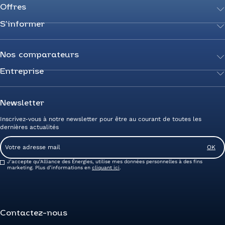
Offres
S’informer
Achetez votre énergie
Transition énergétique
Actualités
Secteurs d’expertise
Guides de l’énergie
Nos comparateurs
Négociez votre contrat
Livres blancs
Entreprise
Comparateur Électricité
Optimisez vos taxes et compteurs
FAQ
Comparateur Gaz
Mix énergie
Nous rejoindre
Nos rédacteurs
Comparateur Électricité et Gaz
Efficacité énergétique
Devenez Partenaire
Newsletter
Prix de l’Électricité
Prime CEE et travaux de rénovation
Nos agences
Inscrivez-vous à notre newsletter pour être au courant de toutes les
Prix du Gaz
Photovoltaïque
Avis clients Alliance des Energies
dernières actualités
Energy Management
Contactez-nous
Email
Entreprise zéro carbone
Service client
Consent
J’accepte qu’Alliance des Énergies, utilise mes données personnelles à des fins
marketing. Plus d’informations en
cliquant ici
.
Contactez-nous