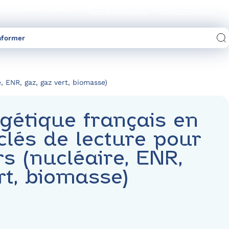
Devenez partenaire
Notre entreprise
Contactez-nous
nformer
Comparez les offres d’électricité/gaz
, ENR, gaz, gaz vert, biomasse)
gétique français en
 clés de lecture pour
rs (nucléaire, ENR,
rt, biomasse)