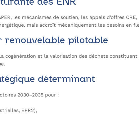
cturante des ENR
i APER, les mécanismes de soutien, les appels d’offres CRE, 
rgétique, mais accroît mécaniquement les besoins en flexib
r renouvelable pilotable
 la cogénération et la valorisation des déchets constituent
se.
atégique déterminant
jectoires 2030–2035 pour :
strielles, EPR2),