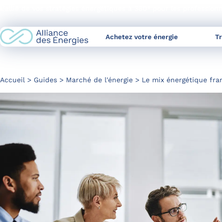
Skip
L’allié de vos stratégies énergétiques à 360° pour les profession
to
Content
Achetez votre énergie
T
Accueil
Guides
Marché de l'énergie
Le mix énergétique fran