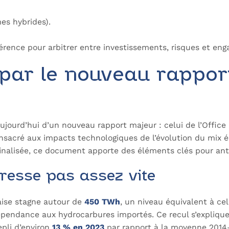
mes hybrides).
référence pour arbitrer entre investissements, risques et e
 par le nouveau rappor
jourd’hui d’un nouveau rapport majeur : celui de l’Office 
onsacré aux
impacts technologiques de l’évolution du mix én
finalisée, ce document apporte des éléments clés pour anti
gresse pas assez vite
aise stagne autour de
450 TWh
, un niveau équivalent à celu
pendance aux hydrocarbures importés. Ce recul s’explique à
pli d’environ
13 % en 2023
par rapport à la moyenne 2014