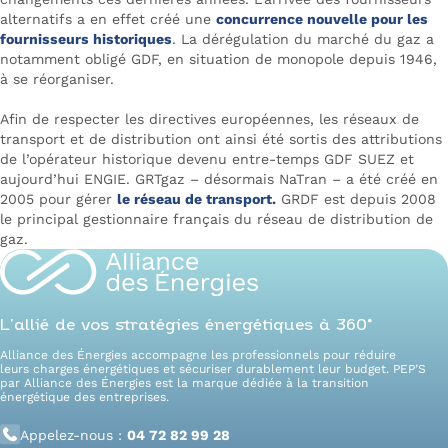
alternatifs a en effet créé une
concurrence nouvelle pour les
fournisseurs historiques
. La dérégulation du marché du gaz a
notamment obligé GDF, en situation de monopole depuis 1946,
à se réorganiser.
Afin de respecter les directives européennes, les réseaux de
transport et de distribution ont ainsi été sortis des attributions
de l’opérateur historique devenu entre-temps GDF SUEZ et
aujourd’hui ENGIE. GRTgaz – désormais NaTran – a été créé en
2005 pour gérer
le réseau de transport.
GRDF est depuis 2008
le principal gestionnaire français du réseau de distribution de
gaz.
L’allié de vos stratégies énergétiques à 360°
Alliance des Énergies accompagne les professionnels pour réduire
leurs charges énergétiques et sécuriser durablement leur budget. PEP’S
par Alliance des Énergies est la marque dédiée à la transition
énergétique des entreprises.
Appelez-nous :
04 72 82 99 28