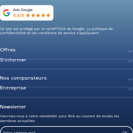
Ce site est protégé par le reCAPTCHA de Google. La
politique de
confidentialité
et les
conditions de service
s’appliquent.
Offres
S’informer
Achetez votre énergie
Transition énergétique
Actualités
Secteurs d’expertise
Guides de l’énergie
Nos comparateurs
Négociez votre contrat
Livres blancs
Entreprise
Comparateur Électricité
Optimisez vos taxes et compteurs
FAQ
Comparateur Gaz
Mix énergie
Nous rejoindre
Nos rédacteurs
Comparateur Électricité et Gaz
Efficacité énergétique
Devenez Partenaire
Newsletter
Prix de l’Électricité
Prime CEE et travaux de rénovation
Nos agences
Inscrivez-vous à notre newsletter pour être au courant de toutes les
Prix du Gaz
Photovoltaïque
Avis clients Alliance des Energies
dernières actualités
Energy Management
Contactez-nous
Email