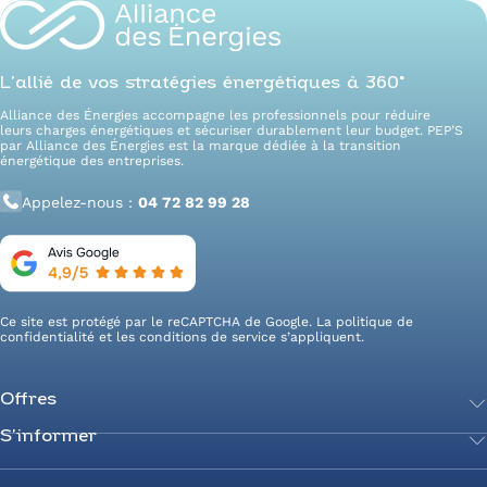
L’allié de vos stratégies énergétiques à 360°
Alliance des Énergies accompagne les professionnels pour réduire
leurs charges énergétiques et sécuriser durablement leur budget. PEP’S
par Alliance des Énergies est la marque dédiée à la transition
énergétique des entreprises.
Appelez-nous :
04 72 82 99 28
Ce site est protégé par le reCAPTCHA de Google. La
politique de
confidentialité
et les
conditions de service
s’appliquent.
Offres
S’informer
Achetez votre énergie
Transition énergétique
Actualités