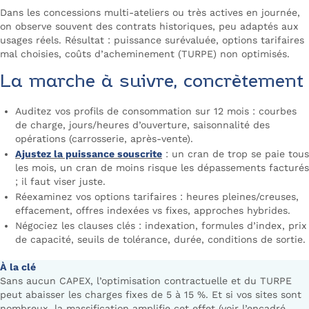
Dans les concessions multi-ateliers ou très actives en journée,
on observe souvent des contrats historiques, peu adaptés aux
usages réels. Résultat : puissance surévaluée, options tarifaires
mal choisies, coûts d’acheminement (TURPE) non optimisés.
La marche à suivre, concrètement
Auditez vos profils de consommation sur 12 mois : courbes
de charge, jours/heures d’ouverture, saisonnalité des
opérations (carrosserie, après-vente).
Ajustez la puissance souscrite
: un cran de trop se paie tous
les mois, un cran de moins risque les dépassements facturés
; il faut viser juste.
Réexaminez vos options tarifaires : heures pleines/creuses,
effacement, offres indexées vs fixes, approches hybrides.
Négociez les clauses clés : indexation, formules d’index, prix
de capacité, seuils de tolérance, durée, conditions de sortie.
À la clé
Sans aucun CAPEX, l’optimisation contractuelle et du TURPE
peut abaisser les charges fixes de 5 à 15 %. Et si vos sites sont
nombreux, la massification amplifie cet effet (voir l’encadré