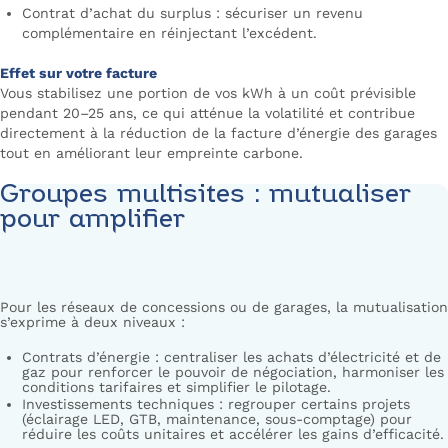
Contrat d’achat du surplus : sécuriser un revenu
complémentaire en réinjectant l’excédent.
Effet sur votre facture
Vous stabilisez une portion de vos kWh à un coût prévisible
pendant 20–25 ans, ce qui atténue la volatilité et contribue
directement à la réduction de la facture d’énergie des garages
tout en améliorant leur empreinte carbone.
Groupes multisites : mutualiser
pour amplifier
Pour les réseaux de concessions ou de garages, la mutualisation
s’exprime à deux niveaux :
Contrats d’énergie : centraliser les achats d’électricité et de
gaz pour renforcer le pouvoir de négociation, harmoniser les
conditions tarifaires et simplifier le pilotage.
Investissements techniques : regrouper certains projets
(éclairage LED, GTB, maintenance, sous-comptage) pour
réduire les coûts unitaires et accélérer les gains d’efficacité.