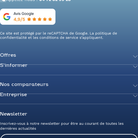
Ce site est protégé par le reCAPTCHA de Google. La
politique de
confidentialité
et les
conditions de service
s’appliquent.
Offres
S’informer
Achetez votre énergie
Transition énergétique
Actualités
Secteurs d’expertise
Guides de l’énergie
Nos comparateurs
Négociez votre contrat
Livres blancs
Entreprise
Comparateur Électricité
Optimisez vos taxes et compteurs
FAQ
Comparateur Gaz
Mix énergie
Nous rejoindre
Nos rédacteurs
Comparateur Électricité et Gaz
Efficacité énergétique
Devenez Partenaire
Newsletter
Prix de l’Électricité
Prime CEE et travaux de rénovation
Nos agences
Inscrivez-vous à notre newsletter pour être au courant de toutes les
Prix du Gaz
Photovoltaïque
Avis clients Alliance des Energies
dernières actualités
Energy Management
Contactez-nous
Email