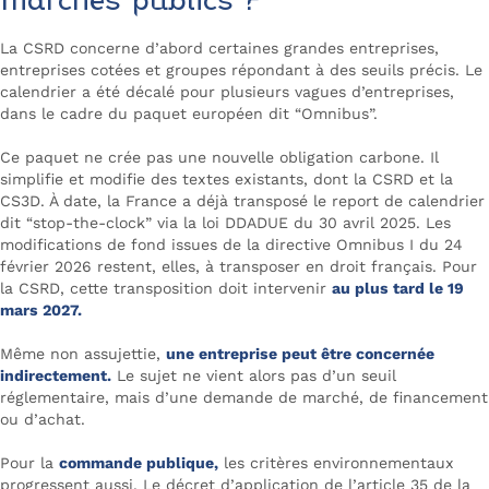
marchés publics ?
La CSRD concerne d’abord certaines grandes entreprises,
entreprises cotées et groupes répondant à des seuils précis. Le
calendrier a été décalé pour plusieurs vagues d’entreprises,
dans le cadre du paquet européen dit “Omnibus”.
Ce paquet ne crée pas une nouvelle obligation carbone. Il
simplifie et modifie des textes existants, dont la CSRD et la
CS3D. À date, la France a déjà transposé le report de calendrier
dit “stop-the-clock” via la loi DDADUE du 30 avril 2025. Les
modifications de fond issues de la directive Omnibus I du 24
février 2026 restent, elles, à transposer en droit français. Pour
la CSRD, cette transposition doit intervenir
au plus tard le 19
mars 2027.
Même non assujettie,
une entreprise peut être concernée
indirectement.
Le sujet ne vient alors pas d’un seuil
réglementaire, mais d’une demande de marché, de financement
ou d’achat.
Pour la
commande publique,
les critères environnementaux
progressent aussi. Le décret d’application de l’article 35 de la