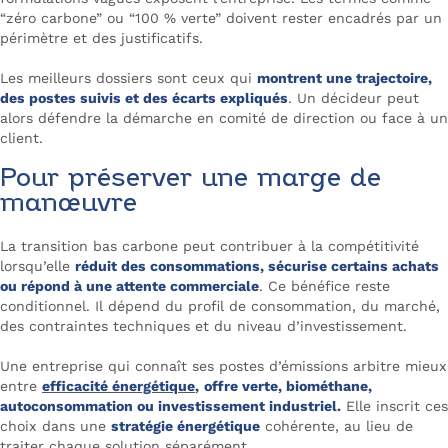
“zéro carbone” ou “100 % verte” doivent rester encadrés par un
périmètre et des justificatifs.
Les meilleurs dossiers sont ceux qui
montrent une trajectoire,
des postes suivis et des écarts expliqués
. Un décideur peut
alors défendre la démarche en comité de direction ou face à un
client.
Pour préserver une marge de
manœuvre
La transition bas carbone peut contribuer à la compétitivité
lorsqu’elle
réduit des consommations, sécurise certains achats
ou répond à une attente commerciale
. Ce bénéfice reste
conditionnel. Il dépend du profil de consommation, du marché,
des contraintes techniques et du niveau d’investissement.
Une entreprise qui connaît ses postes d’émissions arbitre mieux
entre
efficacité énergétique
,
offre verte, biométhane,
autoconsommation ou investissement industriel.
Elle inscrit ces
choix dans une
stratégie énergétique
cohérente, au lieu de
traiter chaque solution séparément.