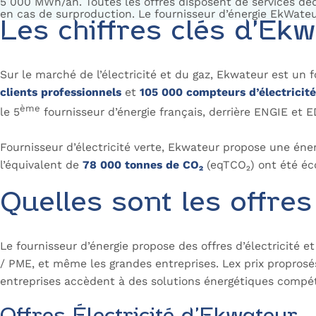
5 000 MWh/an. Toutes les offres disposent de services d
en cas de surproduction. Le fournisseur d’énergie EkWateur
Les chiffres clés d’Ek
Sur le marché de l’électricité et du gaz, Ekwateur est un f
clients professionnels
et
105 000 compteurs d’électricit
ème
le 5
fournisseur d’énergie français, derrière ENGIE et
Fournisseur d’électricité verte, Ekwateur propose une éne
l’équivalent de
78 000 tonnes de CO₂
(eqTCO₂) ont été éco
Quelles sont les offres
Le fournisseur d’énergie propose des offres d’électricité e
/ PME, et même les grandes entreprises. Lex prix proprosés
entreprises accèdent à des solutions énergétiques compét