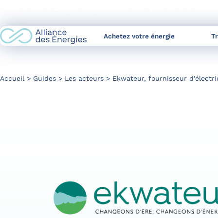
Skip
L’allié de vos stratégies énergétiques à 360° pour les profession
to
Content
Achetez votre énergie
T
Accueil
Guides
Les acteurs
Ekwateur, fournisseur d’électri