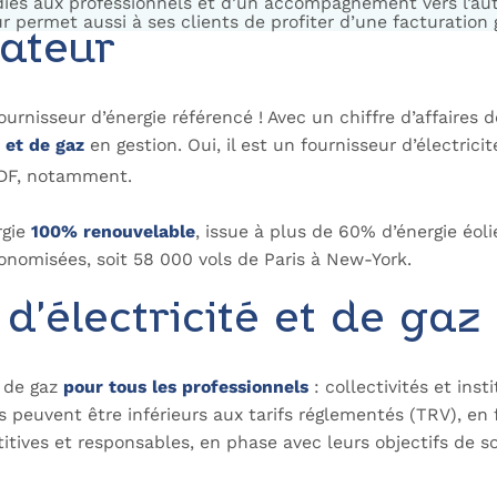
édiés aux professionnels et d’un accompagnement vers l’a
 permet aussi à ses clients de profiter d’une facturation g
wateur
ournisseur d’énergie référencé ! Avec un chiffre d’affaires 
é et de gaz
en gestion. Oui, il est un fournisseur d’électric
 EDF, notamment.
rgie
100% renouvelable
, issue à plus de 60% d’énergie éol
nomisées, soit 58 000 vols de Paris à New-York.
 d’électricité et de ga
t de gaz
pour tous les professionnels
: collectivités et ins
 peuvent être inférieurs aux tarifs réglementés (TRV), en 
itives et responsables, en phase avec leurs objectifs de 