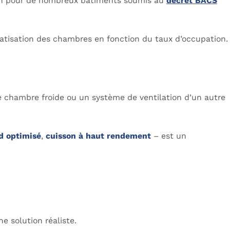
gation pour de nombreux bâtiments soumis au
décret BACS
matisation des chambres en fonction du taux d’occupation.
une chambre froide ou un système de ventilation d’un autre
id optimisé
,
cuisson à haut rendement
– est un
e solution réaliste.