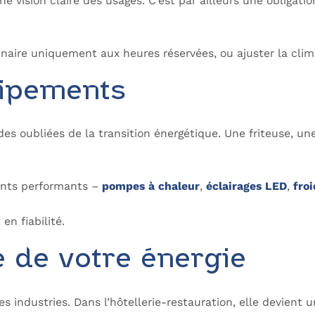
 une vision claire des usages. C’est par ailleurs une obli
inaire uniquement aux heures réservées, ou ajuster la cli
uipements
andes oubliées de la transition énergétique. Une friteuse, 
ents performants –
pompes à chaleur
,
éclairages LED
,
fro
en fiabilité.
e de votre énergie
s industries. Dans l’hôtellerie-restauration, elle devient un