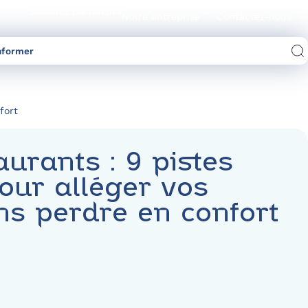
Devenez partenaire
Notre entreprise
Contactez-nous
nformer
Comparez les offres d’électricité/gaz
fort
aurants : 9 pistes
our alléger vos
ns perdre en confort