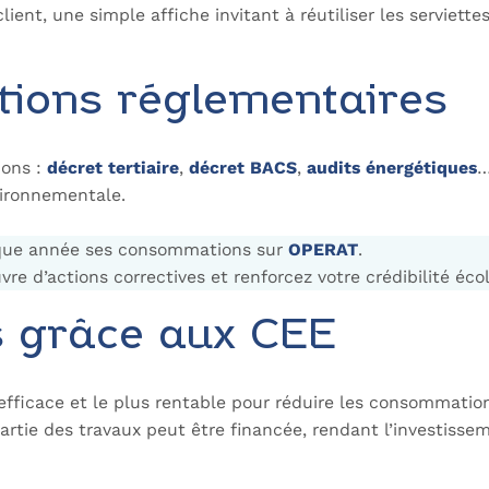
ient, une simple affiche invitant à réutiliser les serviett
ations réglementaires
ions :
décret tertiaire
,
décret BACS
,
audits énergétiques
…
vironnementale.
haque année ses consommations sur
OPERAT
.
re d’actions correctives et renforcez votre crédibilité éco
ts grâce aux CEE
s efficace et le plus rentable pour réduire les consommatio
partie des travaux peut être financée, rendant l’investisse