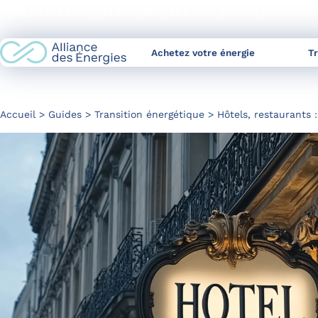
Skip
L’allié de vos stratégies énergétiques à 360° pour les profession
to
Content
Achetez votre énergie
T
Accueil
Guides
Transition énergétique
Hôtels, restaurants 