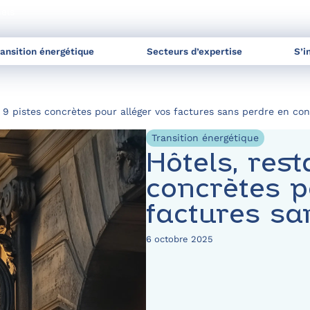
nels
ransition énergétique
Secteurs d’expertise
S’i
: 9 pistes concrètes pour alléger vos factures sans perdre en con
Transition énergétique
Hôtels, rest
concrètes p
factures sa
6 octobre 2025