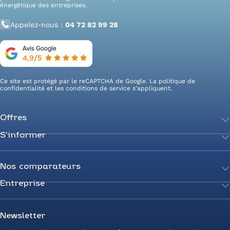
énergétique des entreprises.
Appelez-nous :
04 72 82 99 28
Ce site est protégé par le reCAPTCHA de Google. La
politique de
confidentialité
et les
conditions de service
s’appliquent.
Offres
S’informer
Achetez votre énergie
Transition énergétique
Actualités
Secteurs d’expertise
Guides de l’énergie
Nos comparateurs
Négociez votre contrat
Livres blancs
Entreprise
Comparateur Électricité
Optimisez vos taxes et compteurs
FAQ
Comparateur Gaz
Mix énergie
Nous rejoindre
Nos rédacteurs
Comparateur Électricité et Gaz
Efficacité énergétique
Devenez Partenaire
Newsletter
Prix de l’Électricité
Prime CEE et travaux de rénovation
Nos agences